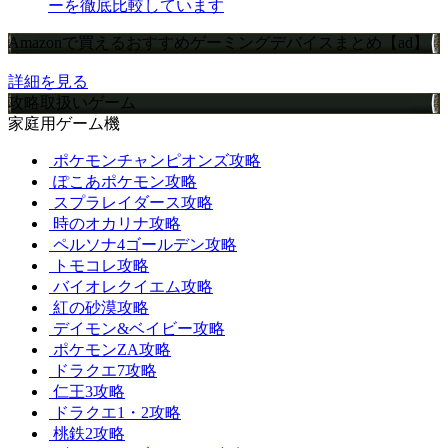
ーを徹底比較しています
Amazonで買えるおすすめゲーミングデバイスまとめ【ad】
詳細を見る
攻略取扱いゲーム
家庭用ゲーム機
ポケモンチャンピオンズ攻略
ぽこあポケモン攻略
スプラレイダース攻略
時のオカリナ攻略
ペルソナ4ゴールデン攻略
トモコレ攻略
バイオレクイエム攻略
紅の砂漠攻略
デイモン&ベイビー攻略
ポケモンZA攻略
ドラクエ7攻略
仁王3攻略
ドラクエ1・2攻略
桃鉄2攻略