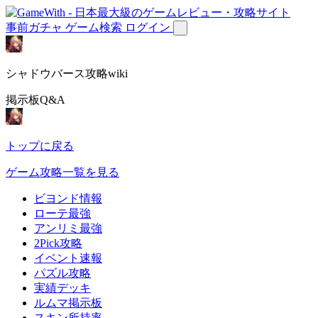
事前ガチャ
ゲーム検索
ログイン
シャドウバース攻略wiki
掲示板Q&A
トップに戻る
ゲーム攻略一覧を見る
ビヨンド情報
ローテ最強
アンリミ最強
2Pick攻略
イベント速報
パズル攻略
実績デッキ
ルムマ掲示板
スキン所持率