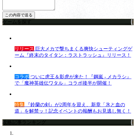
ゲームを探す
リリース
巨大メカで撃ちまくる爽快シューティングゲ
ーム『終末のタイタン：ラストラッシュ』リリース！
コラボ
ついに虎王＆影虎が来た！『鋼嵐 - メカラシ』
で「魔神英雄伝ワタル」コラボ後半が開催！
特集
『鈴蘭の剣』が2周年を迎え、新章「氷と血の
道」を解禁ッ！記念イベントの報酬もお見逃し無く！
攻略記事ランキング