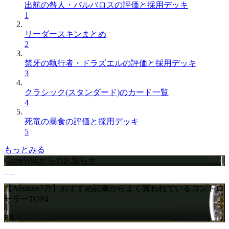
出航の咎人・バルバロスの評価と採用デッキ
1
リーダースキンまとめ
2
禁牙の執行者・ドラズエルの評価と採用デッキ
3
クラシック(スタンダード)のカード一覧
4
死竜の暴食の評価と採用デッキ
5
もっとみる
GameWithからのお知らせ
【Amazon7月】おすすめ記事からよく買われているコントロ
ーラーTOP4
PR