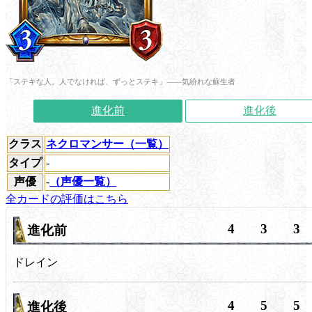
「ステキな人。人でなければ、ずっとステキ」――気紛れな蘇生者
進化前
進化後
クラス
ネクロマンサー（一覧）
タイプ
-
声優
-
（声優一覧）
全カードの評価はこちら
4
3
3
進化前
ドレイン
4
5
5
進化後