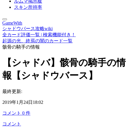
ルムマ掲示板
スキン所持率
GameWith
シャドウバース攻略wiki
全カード評価一覧 | 検索機能付き！
起源の光、終焉の闇のカード一覧
骸骨の騎手の情報
【シャドバ】骸骨の騎手の情
報【シャドウバース】
最終更新:
2019年1月24日18:02
コメント
0
件
コメント