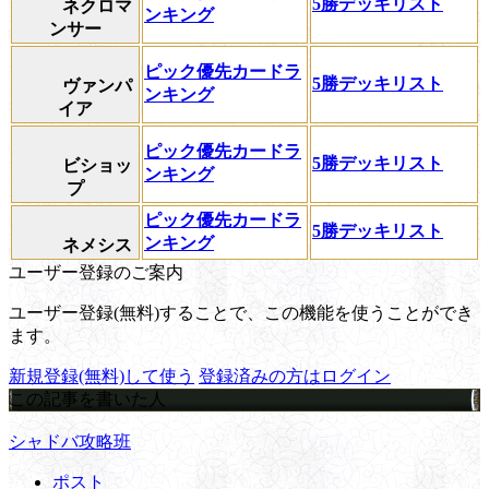
5勝デッキリスト
ネクロマ
ンキング
ンサー
ピック優先カードラ
5勝デッキリスト
ヴァンパ
ンキング
イア
ピック優先カードラ
5勝デッキリスト
ビショッ
ンキング
プ
ピック優先カードラ
5勝デッキリスト
ンキング
ネメシス
ユーザー登録のご案内
ユーザー登録(無料)することで、この機能を使うことができ
ます。
新規登録(無料)して使う
登録済みの方はログイン
この記事を書いた人
シャドバ攻略班
ポスト