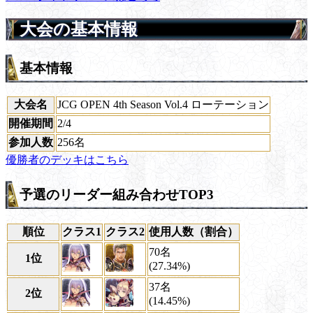
大会の基本情報
基本情報
大会名
JCG OPEN 4th Season Vol.4 ローテーション
開催期間
2/4
参加人数
256名
優勝者のデッキはこちら
予選のリーダー組み合わせTOP3
順位
クラス1
クラス2
使用人数（割合）
70名
1位
(27.34%)
37名
2位
(14.45%)