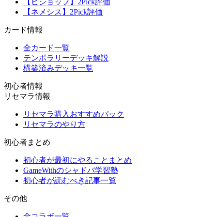
【ビショップ】2Pick評価
【ネメシス】2Pick評価
カード情報
全カード一覧
テンポラリーデッキ解説
構築済みデッキ一覧
初心者情報
リセマラ情報
リセマラ購入おすすめパック
リセマラのやり方
初心者まとめ
初心者が最初にやることまとめ
GameWithのシャドバ学習塾
初心者が読むべき記事一覧
その他
全コラボ一覧