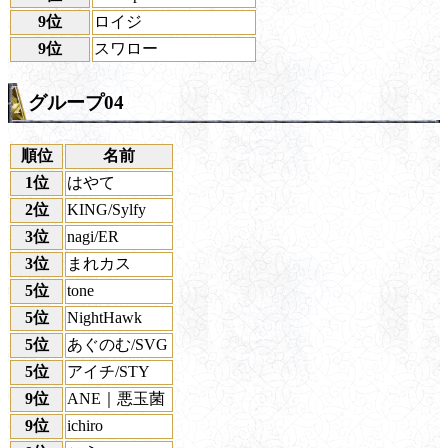
9位
ロイジ
9位
スワロー
グループ04
順位
名前
1位
はやて
2位
KING/Sylfy
3位
nagi/ER
3位
まれカス
5位
tone
5位
NightHawk
5位
あぐのむ/SVG
5位
アイチ/STY
9位
ANE｜悪玉菌
9位
ichiro