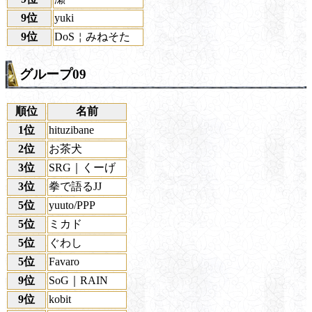
9位
yuki
9位
DoS￤みねそた
グループ09
順位
名前
1位
hituzibane
2位
お茶犬
3位
SRG｜くーげ
3位
拳で語るJJ
5位
yuuto/PPP
5位
ミカド
5位
ぐわし
5位
Favaro
9位
SoG｜RAIN
9位
kobit