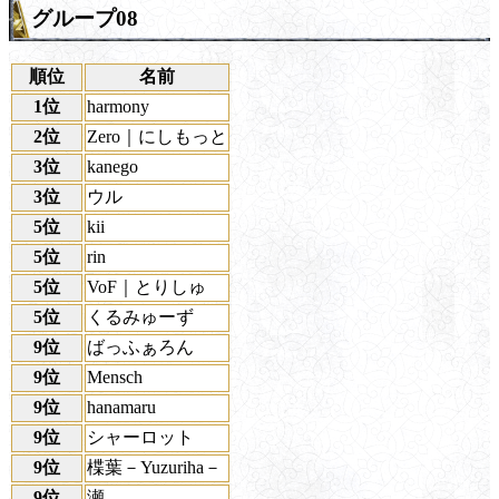
グループ08
順位
名前
1位
harmony
2位
Zero｜にしもっと
3位
kanego
3位
ウル
5位
kii
5位
rin
5位
VoF｜とりしゅ
5位
くるみゅーず
9位
ばっふぁろん
9位
Mensch
9位
hanamaru
9位
シャーロット
9位
楪葉－Yuzuriha－
9位
瀬