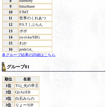
8
harmony
9
hituzibane
10
FJMT
11
世界のくれあつ
12
P.S.T｜ぶらん
13
ポポ
14
yu-ri-ku/SBG
15
わか
16
pride1st_
各グループ結果の詳細はこちら
グループ01
順位
名前
1位
TGj_光の帝王
2位
QyAz/ER
3位
白石みらの
3位
りょー/SJP