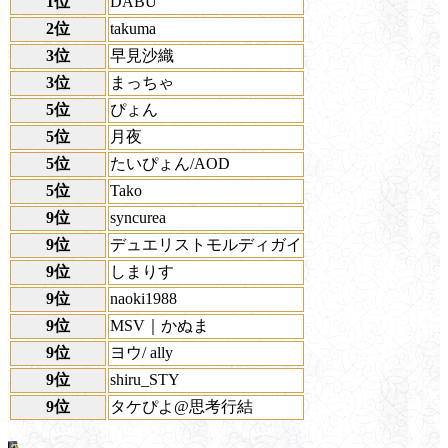
1位
DABU
2位
takuma
3位
早見沙織
3位
まっちゃ
5位
ぴょん
5位
月夜
5位
たいぴょん/AOD
5位
Tako
9位
syncurea
9位
デュエリストモルディガイ
9位
しまりす
9位
naoki1988
9位
MSV｜かぬま
9位
ヨウ/ ally
9位
shiru_STY
9位
タケぴよ@思考行結