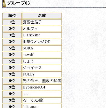
グループ03
順位
名前
1位
鷹富士茄子
2位
オルフェ
3位
U.Trickster
3位
衝撃Gメン/AOD
5位
SORA
5位
mswdr1
5位
しょう
5位
ジョイナス
9位
FOLLY
9位
光の帝王、無敗の猛者
9位
Hyperion/KGI
9位
t-a-s
9位
るーくん/朧
9位
kokoapan