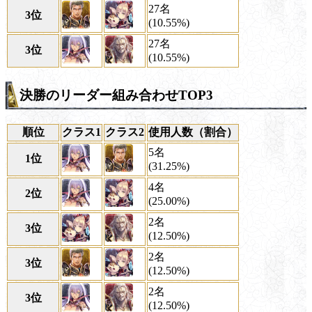
27名
3位
(10.55%)
27名
3位
(10.55%)
決勝のリーダー組み合わせTOP3
順位
クラス1
クラス2
使用人数（割合）
5名
1位
(31.25%)
4名
2位
(25.00%)
2名
3位
(12.50%)
2名
3位
(12.50%)
2名
3位
(12.50%)