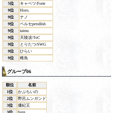
5位
キャベツ/Forte
9位
Horo,
9位
ナノ
9位
ペルセperullish
9位
taimu
9位
天陵涙/ToC
9位
とりたつ/SWG
9位
ひらい
9位
稚魚
グループ06
順位
名前
1位
かぷちいの
2位
野呂ムンガンド
3位
優紀王
3位
fumi