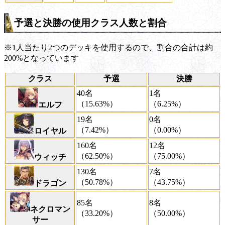
予選と決勝の使用クラス人数と割合
※1人当たり2つのデッキを使用するので、割合の合計は約
200%となっています
クラス
予選
決勝
40名
1名
（15.63%）
（6.25%）
エルフ
19名
0名
（7.42%）
（0.00%）
ロイヤル
160名
12名
（62.50%）
（75.00%）
ウィッチ
130名
7名
（50.78%）
（43.75%）
ドラゴン
85名
8名
ネクロマン
（33.20%）
（50.00%）
サー