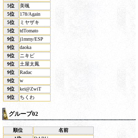
5位
美颯
5位
178/Again
5位
ミヤザキ
5位
tdTomato
9位
j1mmy/ESP
9位
daoka
9位
ニキビ
9位
土屋太鳳
9位
Radac
9位
w
9位
kei@ZwiT
9位
ちくわ
グループ02
順位
名前