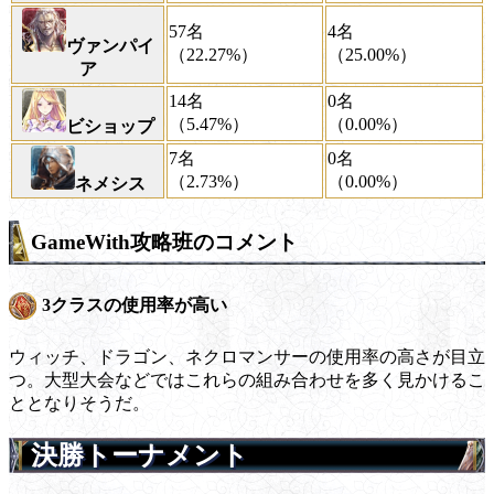
57名
4名
ヴァンパイ
（22.27%）
（25.00%）
ア
14名
0名
（5.47%）
（0.00%）
ビショップ
7名
0名
（2.73%）
（0.00%）
ネメシス
GameWith攻略班のコメント
3クラスの使用率が高い
ウィッチ、ドラゴン、ネクロマンサーの使用率の高さが目立
つ。大型大会などではこれらの組み合わせを多く見かけるこ
ととなりそうだ。
決勝トーナメント