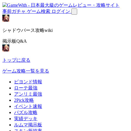
事前ガチャ
ゲーム検索
ログイン
シャドウバース攻略wiki
掲示板Q&A
トップに戻る
ゲーム攻略一覧を見る
ビヨンド情報
ローテ最強
アンリミ最強
2Pick攻略
イベント速報
パズル攻略
実績デッキ
ルムマ掲示板
スキン所持率