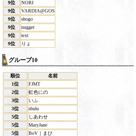
9位
NORI
9位
VARDIA@GOS
9位
shogo
9位
nugget
9位
text
9位
りょ
グループ10
順位
名前
1位
FJMT
2位
虹色にの
3位
いふ
3位
shulu
5位
しあわせ
5位
MaryJane
5位
BoV｜まひ