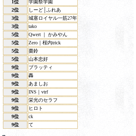
1位
学園祭学園
2位
しーど│ふれあ
3位
城塞ロイヤル一筋27年
3位
tako
5位
Qwert ｜ かみやん
5位
Zero｜桜内trick
5位
棗鈴
5位
山本忠好
9位
ブラッティ
9位
轟
9位
あましお
9位
INS｜vtrf
9位
栄光のセラフ
9位
ヒロト
9位
ck
9位
て