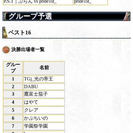
P.S.T｜ぶらん vs pride1st_
pride1st_
グループ予選
ベスト16
決勝出場者一覧
グルー
名前
プ
1
TGj_光の帝王
2
DABU
3
鷹富士茄子
4
はやて
5
クレア
6
かぷちいの
7
学園祭学園