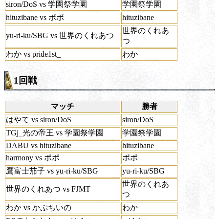
siron/DoS vs 学園祭学園
学園祭学園
hituzibane vs ポポ
hituzibane
世界のくれあ
yu-ri-ku/SBG vs 世界のくれあつ
つ
わか vs pride1st_
わか
1回戦
マッチ
勝者
はやて vs siron/DoS
siron/DoS
TGj_光の帝王 vs 学園祭学園
学園祭学園
DABU vs hituzibane
hituzibane
harmony vs ポポ
ポポ
鷹富士茄子 vs yu-ri-ku/SBG
yu-ri-ku/SBG
世界のくれあ
世界のくれあつ vs FJMT
つ
わか vs かぷちいの
わか