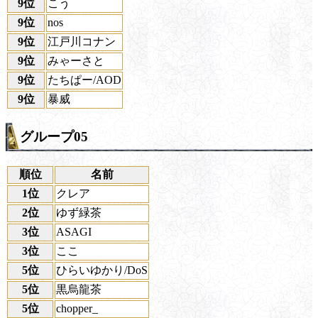
9位
こう
9位
nos
9位
江戸川コナン
9位
みゃーさと
9位
たちぱー/AOD
9位
暴威
グループ05
順位
名前
1位
クレア
2位
ゆず緑茶
3位
ASAGI
3位
ここ
5位
ひらいゆかり/DoS
5位
黒烏龍茶
5位
chopper_