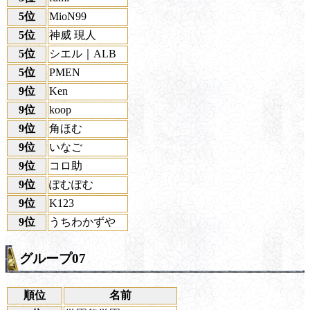
5位
MioN99
5位
神威 現人
5位
シエル｜ALB
5位
PMEN
9位
Ken
9位
koop
9位
角ほむ
9位
いなご
9位
コロ助
9位
ぽむぽむ
9位
K123
9位
うちわかずや
グループ07
順位
名前