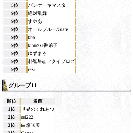
5位
パンケーキマスター
9位
絶対乱舞
9位
すやあ
9位
オールブルー/Glare
9位
bbb
9位
kinnの1番弟子
9位
ゆずまろ
9位
朴智星@フクイプロズ
9位
rezi
グループ11
順位
名前
1位
世界のくれあつ
2位
sel222
3位
白悠咲美