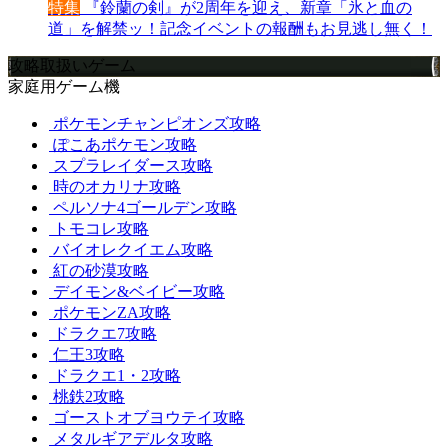
特集
『鈴蘭の剣』が2周年を迎え、新章「氷と血の
道」を解禁ッ！記念イベントの報酬もお見逃し無く！
攻略取扱いゲーム
家庭用ゲーム機
ポケモンチャンピオンズ攻略
ぽこあポケモン攻略
スプラレイダース攻略
時のオカリナ攻略
ペルソナ4ゴールデン攻略
トモコレ攻略
バイオレクイエム攻略
紅の砂漠攻略
デイモン&ベイビー攻略
ポケモンZA攻略
ドラクエ7攻略
仁王3攻略
ドラクエ1・2攻略
桃鉄2攻略
ゴーストオブヨウテイ攻略
メタルギアデルタ攻略