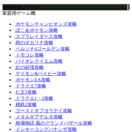
攻略取扱いゲーム
家庭用ゲーム機
ポケモンチャンピオンズ攻略
ぽこあポケモン攻略
スプラレイダース攻略
時のオカリナ攻略
ペルソナ4ゴールデン攻略
トモコレ攻略
バイオレクイエム攻略
紅の砂漠攻略
デイモン&ベイビー攻略
ポケモンZA攻略
ドラクエ7攻略
仁王3攻略
ドラクエ1・2攻略
桃鉄2攻略
ゴーストオブヨウテイ攻略
メタルギアデルタ攻略
牧場物語 風のグランドバザール攻略
ドンキーコングバナンザ攻略