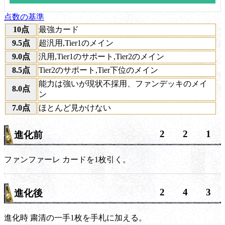
点数の基準
10点
最強カード
9.5点
超汎用,Tier1のメイン
9.0点
汎用,Tier1のサポート,Tier2のメイン
8.5点
Tier2のサポート,Tier下位のメイン
能力は強いが現状不採用、ファンデッキのメイ
8.0点
ン
7.0点
ほとんど見かけない
2
2
1
進化前
ファンファーレ
カードを1枚引く。
2
4
3
進化後
進化時
粛清の一手1枚を手札に加える。