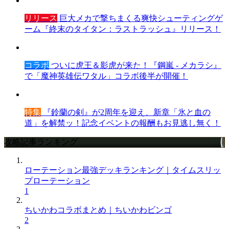
リリース
巨大メカで撃ちまくる爽快シューティングゲ
ーム『終末のタイタン：ラストラッシュ』リリース！
コラボ
ついに虎王＆影虎が来た！『鋼嵐 - メカラシ』
で「魔神英雄伝ワタル」コラボ後半が開催！
特集
『鈴蘭の剣』が2周年を迎え、新章「氷と血の
道」を解禁ッ！記念イベントの報酬もお見逃し無く！
攻略記事ランキング
ローテーション最強デッキランキング｜タイムスリッ
プローテーション
1
ちいかわコラボまとめ｜ちいかわビンゴ
2