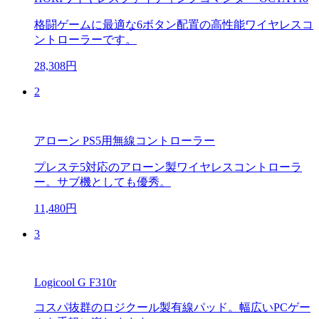
格闘ゲームに最適な6ボタン配置の高性能ワイヤレスコ
ントローラーです。
28,308円
2
アローン PS5用無線コントローラー
プレステ5対応のアローン製ワイヤレスコントローラ
ー。サブ機としても優秀。
11,480円
3
Logicool G F310r
コスパ抜群のロジクール製有線パッド。幅広いPCゲー