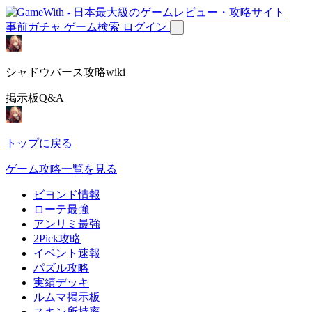
事前ガチャ
ゲーム検索
ログイン
シャドウバース攻略wiki
掲示板Q&A
トップに戻る
ゲーム攻略一覧を見る
ビヨンド情報
ローテ最強
アンリミ最強
2Pick攻略
イベント速報
パズル攻略
実績デッキ
ルムマ掲示板
スキン所持率