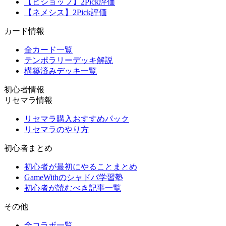
【ビショップ】2Pick評価
【ネメシス】2Pick評価
カード情報
全カード一覧
テンポラリーデッキ解説
構築済みデッキ一覧
初心者情報
リセマラ情報
リセマラ購入おすすめパック
リセマラのやり方
初心者まとめ
初心者が最初にやることまとめ
GameWithのシャドバ学習塾
初心者が読むべき記事一覧
その他
全コラボ一覧