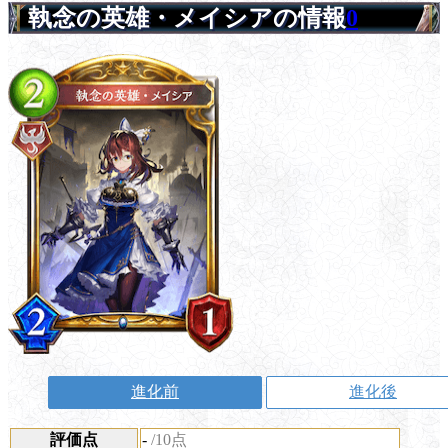
執念の英雄・メイシアの情報
0
進化前
進化後
評価点
-
/10点