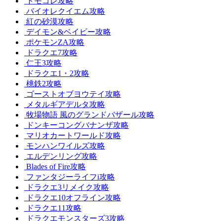
トモコレ攻略
バイオレクイエム攻略
紅の砂漠攻略
デイモン&ベイビー攻略
ポケモンZA攻略
ドラクエ7攻略
仁王3攻略
ドラクエ1・2攻略
桃鉄2攻略
ゴーストオブヨウテイ攻略
メタルギアデルタ攻略
牧場物語 風のグランドバザール攻略
ドンキーコングバナンザ攻略
マリオカートワールド攻略
モンハンワイルズ攻略
エルデンリング攻略
Blades of Fire攻略
ファンタジーライフi攻略
ドラクエ3リメイク攻略
ドラクエ10オフライン攻略
ドラクエ11攻略
ドラクエモンスターズ3攻略