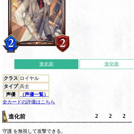
進化前
進化後
クラス
ロイヤル
タイプ
兵士
声優
（声優一覧）
全カードの評価はこちら
2
2
2
進化前
守護
を無視して攻撃できる。