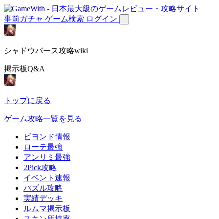
事前ガチャ
ゲーム検索
ログイン
シャドウバース攻略wiki
掲示板Q&A
トップに戻る
ゲーム攻略一覧を見る
ビヨンド情報
ローテ最強
アンリミ最強
2Pick攻略
イベント速報
パズル攻略
実績デッキ
ルムマ掲示板
スキン所持率