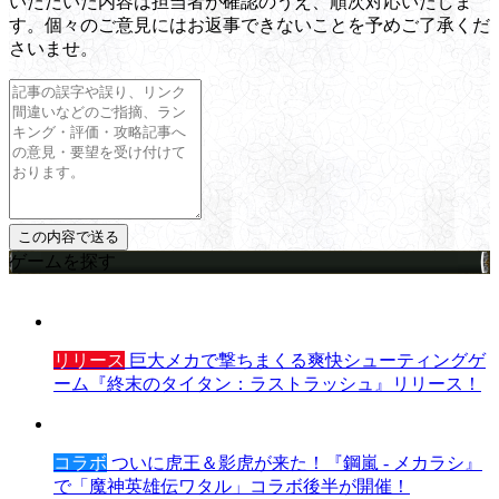
いただいた内容は担当者が確認のうえ、順次対応いたしま
す。個々のご意見にはお返事できないことを予めご了承くだ
さいませ。
ゲームを探す
リリース
巨大メカで撃ちまくる爽快シューティングゲ
ーム『終末のタイタン：ラストラッシュ』リリース！
コラボ
ついに虎王＆影虎が来た！『鋼嵐 - メカラシ』
で「魔神英雄伝ワタル」コラボ後半が開催！