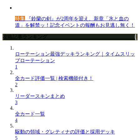
特集
『鈴蘭の剣』が2周年を迎え、新章「氷と血の
道」を解禁ッ！記念イベントの報酬もお見逃し無く！
攻略記事ランキング
ローテーション最強デッキランキング｜タイムスリッ
プローテーション
1
全カード評価一覧 | 検索機能付き！
2
リーダースキンまとめ
3
全カード一覧
4
駆動の領域・グレティナの評価と採用デッキ
5