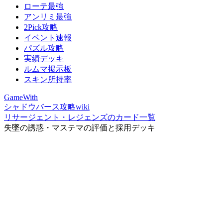
ローテ最強
アンリミ最強
2Pick攻略
イベント速報
パズル攻略
実績デッキ
ルムマ掲示板
スキン所持率
GameWith
シャドウバース攻略wiki
リサージェント・レジェンズのカード一覧
失墜の誘惑・マステマの評価と採用デッキ