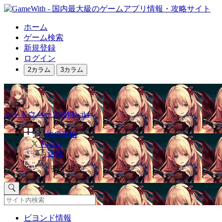
ホーム
ゲーム検索
新規登録
ログイン
2カラム
3カラム
シャドウバース攻略wiki
他の攻略
Twitter
速報
掲示板
ビヨンド情報