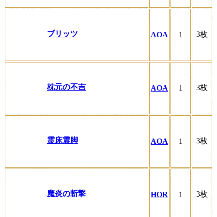
ブリッツ
3枚
AOA
1
枕元の不吉
3枚
AOA
1
霊床震脚
3枚
AOA
1
魔炎の斬撃
3枚
HOR
1