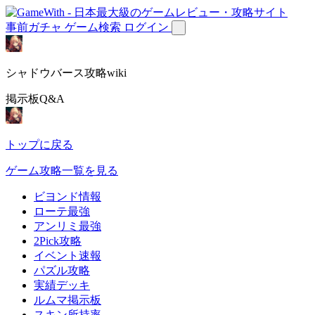
事前ガチャ
ゲーム検索
ログイン
シャドウバース攻略wiki
掲示板Q&A
トップに戻る
ゲーム攻略一覧を見る
ビヨンド情報
ローテ最強
アンリミ最強
2Pick攻略
イベント速報
パズル攻略
実績デッキ
ルムマ掲示板
スキン所持率