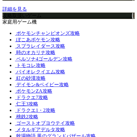
詳細を見る
攻略取扱いゲーム
家庭用ゲーム機
ポケモンチャンピオンズ攻略
ぽこあポケモン攻略
スプラレイダース攻略
時のオカリナ攻略
ペルソナ4ゴールデン攻略
トモコレ攻略
バイオレクイエム攻略
紅の砂漠攻略
デイモン&ベイビー攻略
ポケモンZA攻略
ドラクエ7攻略
仁王3攻略
ドラクエ1・2攻略
桃鉄2攻略
ゴーストオブヨウテイ攻略
メタルギアデルタ攻略
牧場物語 風のグランドバザール攻略