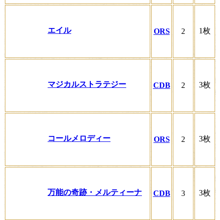
エイル
1枚
ORS
2
マジカルストラテジー
3枚
CDB
2
コールメロディー
3枚
ORS
2
万能の奇跡・メルティーナ
3枚
CDB
3