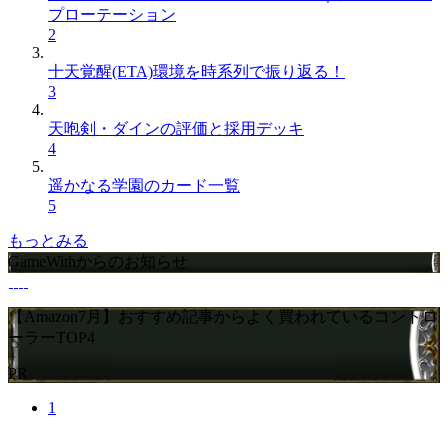
プローテーション
2
十天覚醒(ETA)環境を時系列で振り返る！
3
天咆剣・ダインの評価と採用デッキ
4
遥かなる学園のカード一覧
5
もっとみる
GameWithからのお知らせ
【Amazon7月】おすすめ記事からよく買われているコントロ
ーラーTOP4
PR
1