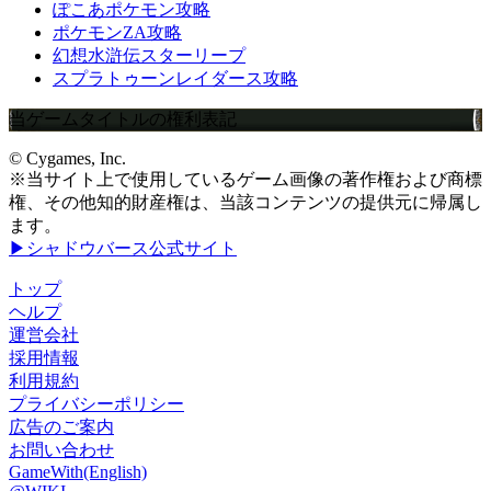
ぽこあポケモン攻略
ポケモンZA攻略
幻想水滸伝スターリープ
スプラトゥーンレイダース攻略
当ゲームタイトルの権利表記
© Cygames, Inc.
※当サイト上で使用しているゲーム画像の著作権および商標
権、その他知的財産権は、当該コンテンツの提供元に帰属し
ます。
▶シャドウバース公式サイト
トップ
ヘルプ
運営会社
採用情報
利用規約
プライバシーポリシー
広告のご案内
お問い合わせ
GameWith(English)