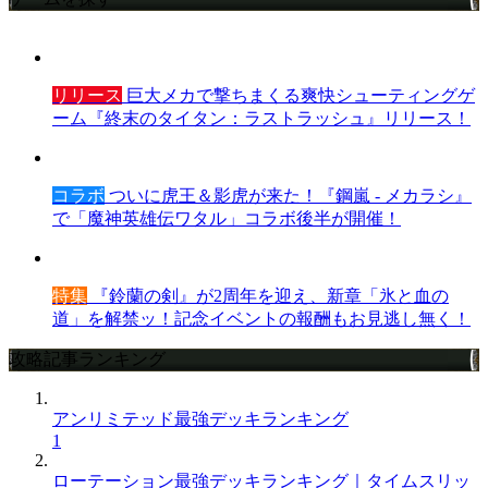
リリース
巨大メカで撃ちまくる爽快シューティングゲ
ーム『終末のタイタン：ラストラッシュ』リリース！
コラボ
ついに虎王＆影虎が来た！『鋼嵐 - メカラシ』
で「魔神英雄伝ワタル」コラボ後半が開催！
特集
『鈴蘭の剣』が2周年を迎え、新章「氷と血の
道」を解禁ッ！記念イベントの報酬もお見逃し無く！
攻略記事ランキング
アンリミテッド最強デッキランキング
1
ローテーション最強デッキランキング｜タイムスリッ