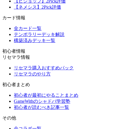
【ビショップ】2Pick評価
【ネメシス】2Pick評価
カード情報
全カード一覧
テンポラリーデッキ解説
構築済みデッキ一覧
初心者情報
リセマラ情報
リセマラ購入おすすめパック
リセマラのやり方
初心者まとめ
初心者が最初にやることまとめ
GameWithのシャドバ学習塾
初心者が読むべき記事一覧
その他
全コラボ一覧