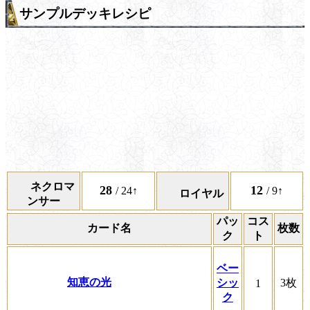
サンプルデッキレシピ
ネクロマ
28
12
/ 24↑
/ 9↑
ロイヤル
ンサー
パッ
コス
カード名
枚数
ク
ト
ベー
知恵の光
シッ
3枚
1
ク