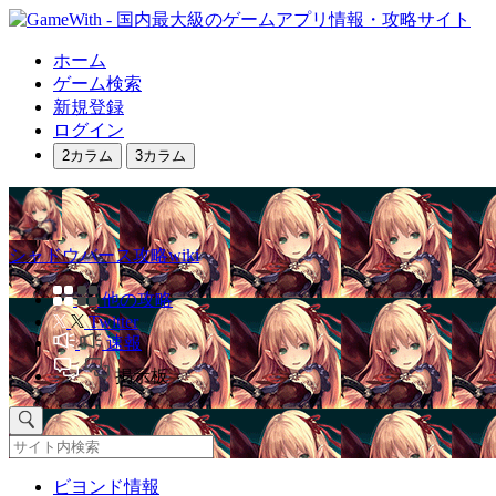
ホーム
ゲーム検索
新規登録
ログイン
2カラム
3カラム
シャドウバース攻略wiki
他の攻略
Twitter
速報
掲示板
ビヨンド情報