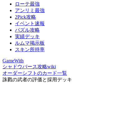
ローテ最強
アンリミ最強
2Pick攻略
イベント速報
パズル攻略
実績デッキ
ルムマ掲示板
スキン所持率
GameWith
シャドウバース攻略wiki
オーダーシフトのカード一覧
誅戮の武者の評価と採用デッキ