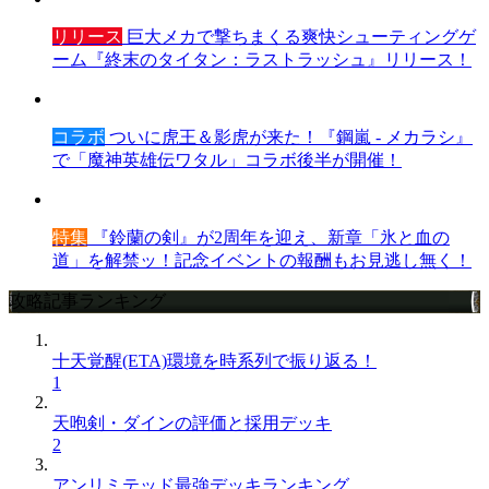
リリース
巨大メカで撃ちまくる爽快シューティングゲ
ーム『終末のタイタン：ラストラッシュ』リリース！
コラボ
ついに虎王＆影虎が来た！『鋼嵐 - メカラシ』
で「魔神英雄伝ワタル」コラボ後半が開催！
特集
『鈴蘭の剣』が2周年を迎え、新章「氷と血の
道」を解禁ッ！記念イベントの報酬もお見逃し無く！
攻略記事ランキング
十天覚醒(ETA)環境を時系列で振り返る！
1
天咆剣・ダインの評価と採用デッキ
2
アンリミテッド最強デッキランキング