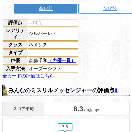
進化前
進化後
評価点
-
/10点
レアリテ
シルバーレア
ィ
クラス
ネメシス
タイプ
-
声優
斎藤千和
（声優一覧）
入手方法
オーダーシフト
全カードの評価はこちら
みんなのミスリルメッセンジャーの評価点
0