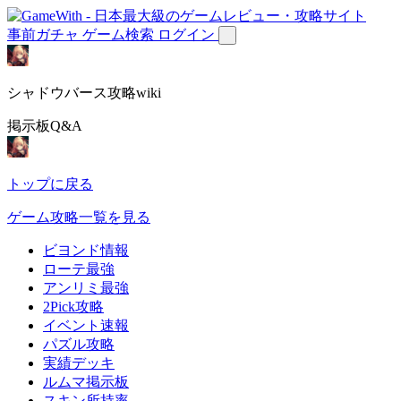
事前ガチャ
ゲーム検索
ログイン
シャドウバース攻略wiki
掲示板Q&A
トップに戻る
ゲーム攻略一覧を見る
ビヨンド情報
ローテ最強
アンリミ最強
2Pick攻略
イベント速報
パズル攻略
実績デッキ
ルムマ掲示板
スキン所持率