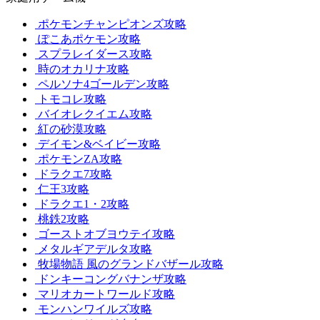
ポケモンチャンピオンズ攻略
ぽこあポケモン攻略
スプラレイダース攻略
時のオカリナ攻略
ペルソナ4ゴールデン攻略
トモコレ攻略
バイオレクイエム攻略
紅の砂漠攻略
デイモン&ベイビー攻略
ポケモンZA攻略
ドラクエ7攻略
仁王3攻略
ドラクエ1・2攻略
桃鉄2攻略
ゴーストオブヨウテイ攻略
メタルギアデルタ攻略
牧場物語 風のグランドバザール攻略
ドンキーコングバナンザ攻略
マリオカートワールド攻略
モンハンワイルズ攻略