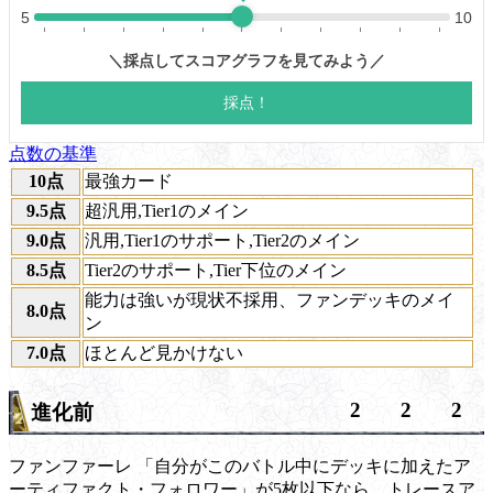
点数の基準
10点
最強カード
9.5点
超汎用,Tier1のメイン
9.0点
汎用,Tier1のサポート,Tier2のメイン
8.5点
Tier2のサポート,Tier下位のメイン
能力は強いが現状不採用、ファンデッキのメイ
8.0点
ン
7.0点
ほとんど見かけない
2
2
2
進化前
ファンファーレ
「自分がこのバトル中にデッキに加えたア
ーティファクト・フォロワー」が5枚以下なら、トレースア