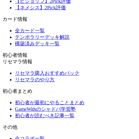
【ビショップ】2Pick評価
【ネメシス】2Pick評価
カード情報
全カード一覧
テンポラリーデッキ解説
構築済みデッキ一覧
初心者情報
リセマラ情報
リセマラ購入おすすめパック
リセマラのやり方
初心者まとめ
初心者が最初にやることまとめ
GameWithのシャドバ学習塾
初心者が読むべき記事一覧
その他
全コラボ一覧