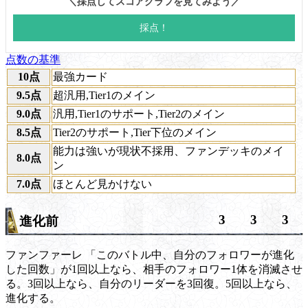
点数の基準
10点
最強カード
9.5点
超汎用,Tier1のメイン
9.0点
汎用,Tier1のサポート,Tier2のメイン
8.5点
Tier2のサポート,Tier下位のメイン
能力は強いが現状不採用、ファンデッキのメイ
8.0点
ン
7.0点
ほとんど見かけない
3
3
3
進化前
ファンファーレ
「このバトル中、自分のフォロワーが進化
した回数」が1回以上なら、相手のフォロワー1体を消滅させ
る。3回以上なら、自分のリーダーを3回復。5回以上なら、
進化する。