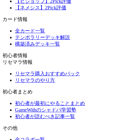
【ビショップ】2Pick評価
【ネメシス】2Pick評価
カード情報
全カード一覧
テンポラリーデッキ解説
構築済みデッキ一覧
初心者情報
リセマラ情報
リセマラ購入おすすめパック
リセマラのやり方
初心者まとめ
初心者が最初にやることまとめ
GameWithのシャドバ学習塾
初心者が読むべき記事一覧
その他
全コラボ一覧