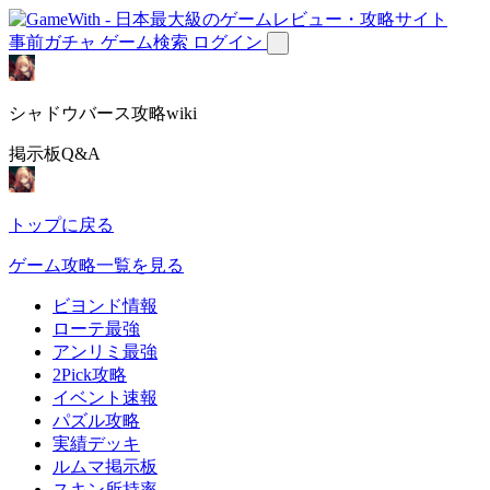
事前ガチャ
ゲーム検索
ログイン
シャドウバース攻略wiki
掲示板Q&A
トップに戻る
ゲーム攻略一覧を見る
ビヨンド情報
ローテ最強
アンリミ最強
2Pick攻略
イベント速報
パズル攻略
実績デッキ
ルムマ掲示板
スキン所持率