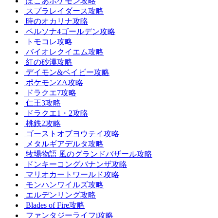
ぽこあポケモン攻略
スプラレイダース攻略
時のオカリナ攻略
ペルソナ4ゴールデン攻略
トモコレ攻略
バイオレクイエム攻略
紅の砂漠攻略
デイモン&ベイビー攻略
ポケモンZA攻略
ドラクエ7攻略
仁王3攻略
ドラクエ1・2攻略
桃鉄2攻略
ゴーストオブヨウテイ攻略
メタルギアデルタ攻略
牧場物語 風のグランドバザール攻略
ドンキーコングバナンザ攻略
マリオカートワールド攻略
モンハンワイルズ攻略
エルデンリング攻略
Blades of Fire攻略
ファンタジーライフi攻略