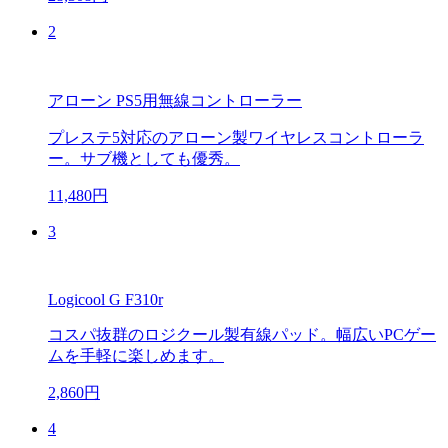
2
アローン PS5用無線コントローラー
プレステ5対応のアローン製ワイヤレスコントローラ
ー。サブ機としても優秀。
11,480円
3
Logicool G F310r
コスパ抜群のロジクール製有線パッド。幅広いPCゲー
ムを手軽に楽しめます。
2,860円
4