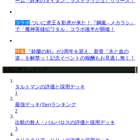
ーム『終末のタイタン：ラストラッシュ』リリース！
コラボ
ついに虎王＆影虎が来た！『鋼嵐 - メカラシ』
で「魔神英雄伝ワタル」コラボ後半が開催！
特集
『鈴蘭の剣』が2周年を迎え、新章「氷と血の
道」を解禁ッ！記念イベントの報酬もお見逃し無く！
攻略記事ランキング
タルトマンの評価と採用デッキ
1
最強デッキ(Tier)ランキング
2
出航の咎人・バルバロスの評価と採用デッキ
3