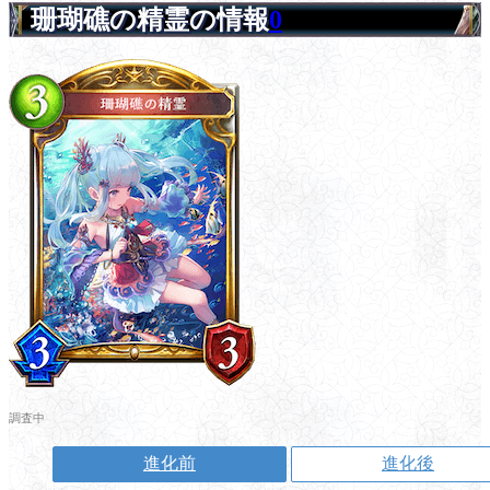
珊瑚礁の精霊の情報
0
調査中
進化前
進化後