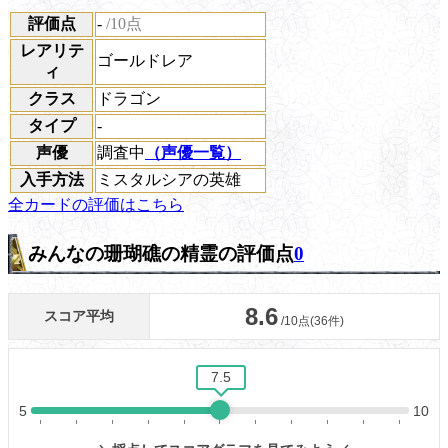
評価点
-
/10点
レアリテ
ゴールドレア
ィ
クラス
ドラゴン
タイプ
-
声優
調査中
（声優一覧）
入手方法
ミスタルシアの英雄
全カードの評価はこちら
みんなの珊瑚礁の精霊の評価点
0