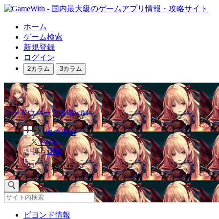
ホーム
ゲーム検索
新規登録
ログイン
2カラム
3カラム
シャドウバース攻略wiki
他の攻略
Twitter
速報
掲示板
ビヨンド情報