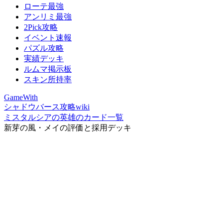
ローテ最強
アンリミ最強
2Pick攻略
イベント速報
パズル攻略
実績デッキ
ルムマ掲示板
スキン所持率
GameWith
シャドウバース攻略wiki
ミスタルシアの英雄のカード一覧
新芽の風・メイの評価と採用デッキ