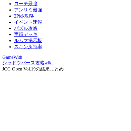
ローテ最強
アンリミ最強
2Pick攻略
イベント速報
パズル攻略
実績デッキ
ルムマ掲示板
スキン所持率
GameWith
シャドウバース攻略wiki
JCG Open Vol.19の結果まとめ