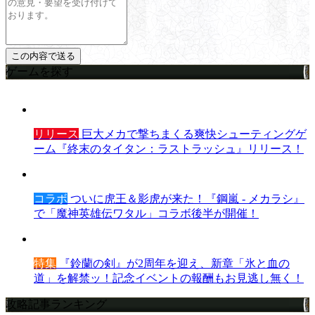
ゲームを探す
リリース
巨大メカで撃ちまくる爽快シューティングゲ
ーム『終末のタイタン：ラストラッシュ』リリース！
コラボ
ついに虎王＆影虎が来た！『鋼嵐 - メカラシ』
で「魔神英雄伝ワタル」コラボ後半が開催！
特集
『鈴蘭の剣』が2周年を迎え、新章「氷と血の
道」を解禁ッ！記念イベントの報酬もお見逃し無く！
攻略記事ランキング