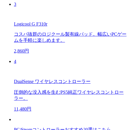
3
Logicool G F310r
コスパ抜群のロジクール製有線パッド。幅広いPCゲー
ムを手軽に楽しめます。
2,860円
4
DualSense ワイヤレスコントローラー
圧倒的な没入感を生むPS5純正ワイヤレスコントロー
ラー。
11,480円
PC/Steamコントローラーおすすめ20選はこちら