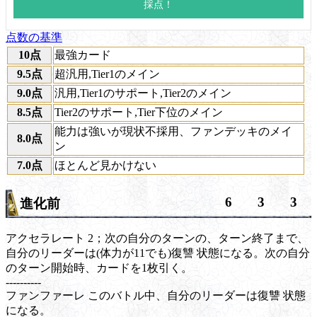
点数の基準
10点
最強カード
9.5点
超汎用,Tier1のメイン
9.0点
汎用,Tier1のサポート,Tier2のメイン
8.5点
Tier2のサポート,Tier下位のメイン
能力は強いが現状不採用、ファンデッキのメイ
8.0点
ン
7.0点
ほとんど見かけない
6
3
3
進化前
アクセラレート
2；次の自分のターンの、ターン終了まで、
自分のリーダーは(体力が11でも)
復讐
状態になる。次の自分
のターン開始時、カードを1枚引く。
----------
ファンファーレ
このバトル中、自分のリーダーは
復讐
状態
になる。