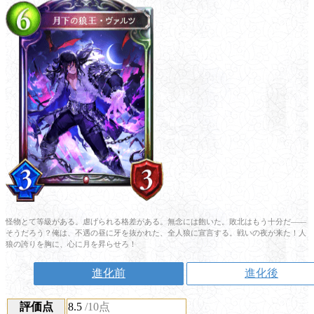
怪物とて等級がある。虐げられる格差がある。無念には飽いた。敗北はもう十分だ――
そうだろう？俺は、不遇の昼に牙を抜かれた、全人狼に宣言する。戦いの夜が来た！人
狼の誇りを胸に、心に月を昇らせろ！
進化前
進化後
評価点
8.5
/10点