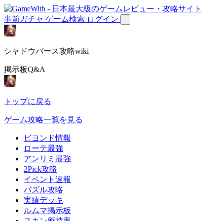
事前ガチャ
ゲーム検索
ログイン
シャドウバース攻略wiki
掲示板Q&A
トップに戻る
ゲーム攻略一覧を見る
ビヨンド情報
ローテ最強
アンリミ最強
2Pick攻略
イベント速報
パズル攻略
実績デッキ
ルムマ掲示板
スキン所持率