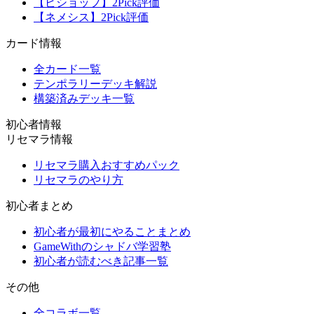
【ビショップ】2Pick評価
【ネメシス】2Pick評価
カード情報
全カード一覧
テンポラリーデッキ解説
構築済みデッキ一覧
初心者情報
リセマラ情報
リセマラ購入おすすめパック
リセマラのやり方
初心者まとめ
初心者が最初にやることまとめ
GameWithのシャドバ学習塾
初心者が読むべき記事一覧
その他
全コラボ一覧