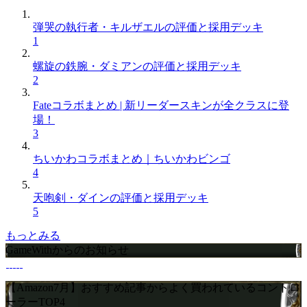
弾哭の執行者・キルザエルの評価と採用デッキ
1
螺旋の鉄腕・ダミアンの評価と採用デッキ
2
Fateコラボまとめ | 新リーダースキンが全クラスに登
場！
3
ちいかわコラボまとめ｜ちいかわビンゴ
4
天咆剣・ダインの評価と採用デッキ
5
もっとみる
GameWithからのお知らせ
【Amazon7月】おすすめ記事からよく買われているコントロ
ーラーTOP4