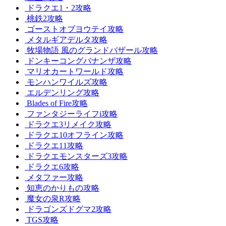
ドラクエ1・2攻略
桃鉄2攻略
ゴーストオブヨウテイ攻略
メタルギアデルタ攻略
牧場物語 風のグランドバザール攻略
ドンキーコングバナンザ攻略
マリオカートワールド攻略
モンハンワイルズ攻略
エルデンリング攻略
Blades of Fire攻略
ファンタジーライフi攻略
ドラクエ3リメイク攻略
ドラクエ10オフライン攻略
ドラクエ11攻略
ドラクエモンスターズ3攻略
ドラクエ6攻略
メタファー攻略
知恵のかりもの攻略
魔女の泉R攻略
ドラゴンズドグマ2攻略
TGS攻略