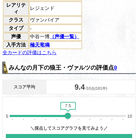
レアリテ
レジェンド
ィ
クラス
ヴァンパイア
タイプ
-
声優
中谷一博
（声優一覧）
入手方法
極天竜鳴
全カードの評価はこちら
みんなの月下の狼王・ヴァルツの評価点
0