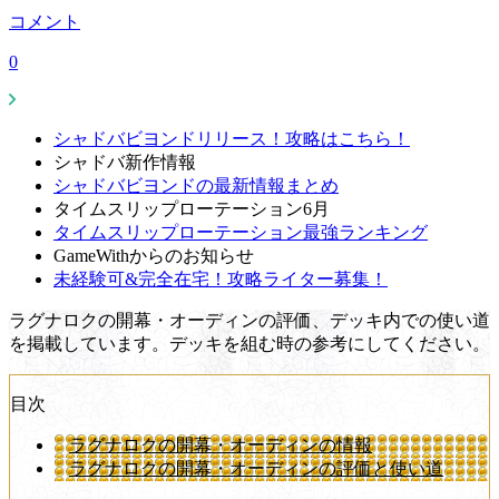
コメント
0
シャドバビヨンドリリース！攻略はこちら！
シャドバ新作情報
シャドバビヨンドの最新情報まとめ
タイムスリップローテーション6月
タイムスリップローテーション最強ランキング
GameWithからのお知らせ
未経験可&完全在宅！攻略ライター募集！
ラグナロクの開幕・オーディンの評価、デッキ内での使い道
を掲載しています。デッキを組む時の参考にしてください。
目次
ラグナロクの開幕・オーディンの情報
ラグナロクの開幕・オーディンの評価と使い道