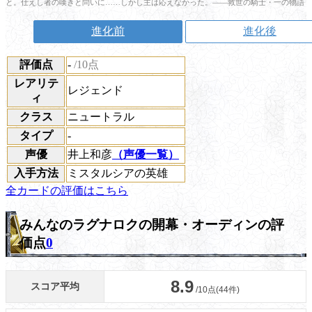
と。仕えし者の嘆きと問いに……しかし主は応えなかった。――救世の騎士・一の物語
進化前
進化後
評価点
-
/10点
レアリテ
レジェンド
ィ
クラス
ニュートラル
タイプ
-
声優
井上和彦
（声優一覧）
入手方法
ミスタルシアの英雄
全カードの評価はこちら
みんなのラグナロクの開幕・オーディンの評
価点
0