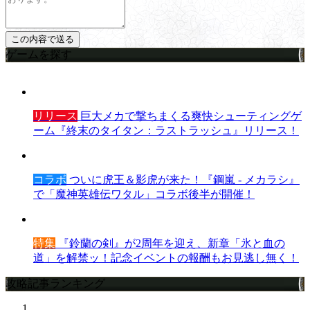
ゲームを探す
リリース
巨大メカで撃ちまくる爽快シューティングゲ
ーム『終末のタイタン：ラストラッシュ』リリース！
コラボ
ついに虎王＆影虎が来た！『鋼嵐 - メカラシ』
で「魔神英雄伝ワタル」コラボ後半が開催！
特集
『鈴蘭の剣』が2周年を迎え、新章「氷と血の
道」を解禁ッ！記念イベントの報酬もお見逃し無く！
攻略記事ランキング