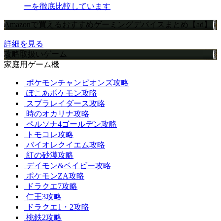
ーを徹底比較しています
Amazonで買えるおすすめゲーミングデバイスまとめ【ad】
詳細を見る
攻略取扱いゲーム
家庭用ゲーム機
ポケモンチャンピオンズ攻略
ぽこあポケモン攻略
スプラレイダース攻略
時のオカリナ攻略
ペルソナ4ゴールデン攻略
トモコレ攻略
バイオレクイエム攻略
紅の砂漠攻略
デイモン&ベイビー攻略
ポケモンZA攻略
ドラクエ7攻略
仁王3攻略
ドラクエ1・2攻略
桃鉄2攻略