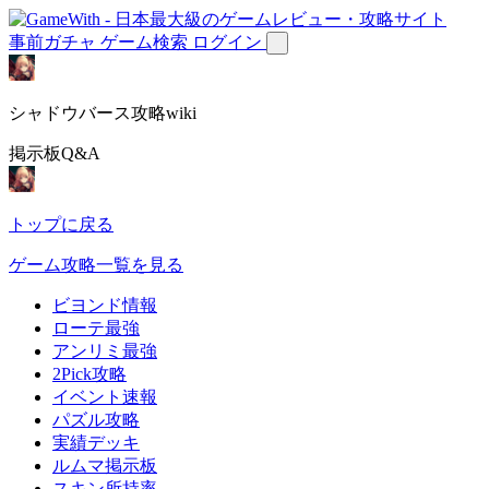
事前ガチャ
ゲーム検索
ログイン
シャドウバース攻略wiki
掲示板Q&A
トップに戻る
ゲーム攻略一覧を見る
ビヨンド情報
ローテ最強
アンリミ最強
2Pick攻略
イベント速報
パズル攻略
実績デッキ
ルムマ掲示板
スキン所持率