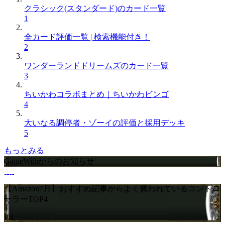
クラシック(スタンダード)のカード一覧
1
全カード評価一覧 | 検索機能付き！
2
ワンダーランドドリームズのカード一覧
3
ちいかわコラボまとめ｜ちいかわビンゴ
4
大いなる調停者・ゾーイの評価と採用デッキ
5
もっとみる
GameWithからのお知らせ
【Amazon7月】おすすめ記事からよく買われているコントロ
ーラーTOP4
PR