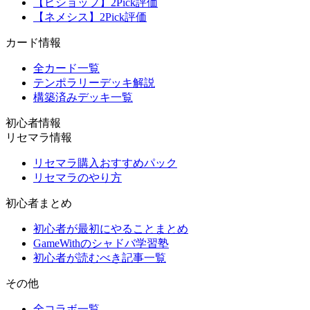
【ビショップ】2Pick評価
【ネメシス】2Pick評価
カード情報
全カード一覧
テンポラリーデッキ解説
構築済みデッキ一覧
初心者情報
リセマラ情報
リセマラ購入おすすめパック
リセマラのやり方
初心者まとめ
初心者が最初にやることまとめ
GameWithのシャドバ学習塾
初心者が読むべき記事一覧
その他
全コラボ一覧