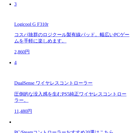
3
Logicool G F310r
コスパ抜群のロジクール製有線パッド。幅広いPCゲー
ムを手軽に楽しめます。
2,860円
4
DualSense ワイヤレスコントローラー
圧倒的な没入感を生むPS5純正ワイヤレスコントロー
ラー。
11,480円
PC/Steamコントローラーおすすめ20選はこちら