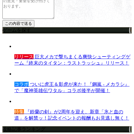
ゲームを探す
リリース
巨大メカで撃ちまくる爽快シューティングゲ
ーム『終末のタイタン：ラストラッシュ』リリース！
コラボ
ついに虎王＆影虎が来た！『鋼嵐 - メカラシ』
で「魔神英雄伝ワタル」コラボ後半が開催！
特集
『鈴蘭の剣』が2周年を迎え、新章「氷と血の
道」を解禁ッ！記念イベントの報酬もお見逃し無く！
攻略記事ランキング