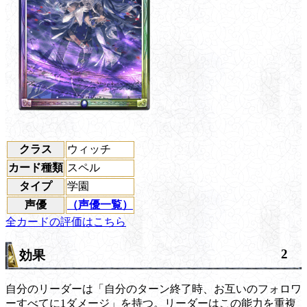
クラス
ウィッチ
カード種類
スペル
タイプ
学園
声優
（声優一覧）
全カードの評価はこちら
2
効果
自分のリーダーは「自分のターン終了時、お互いのフォロワ
ーすべてに1ダメージ」を持つ。リーダーはこの能力を重複