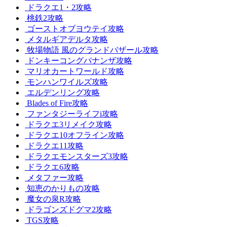
ドラクエ1・2攻略
桃鉄2攻略
ゴーストオブヨウテイ攻略
メタルギアデルタ攻略
牧場物語 風のグランドバザール攻略
ドンキーコングバナンザ攻略
マリオカートワールド攻略
モンハンワイルズ攻略
エルデンリング攻略
Blades of Fire攻略
ファンタジーライフi攻略
ドラクエ3リメイク攻略
ドラクエ10オフライン攻略
ドラクエ11攻略
ドラクエモンスターズ3攻略
ドラクエ6攻略
メタファー攻略
知恵のかりもの攻略
魔女の泉R攻略
ドラゴンズドグマ2攻略
TGS攻略