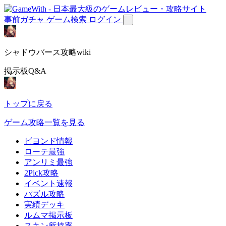
事前ガチャ
ゲーム検索
ログイン
シャドウバース攻略wiki
掲示板Q&A
トップに戻る
ゲーム攻略一覧を見る
ビヨンド情報
ローテ最強
アンリミ最強
2Pick攻略
イベント速報
パズル攻略
実績デッキ
ルムマ掲示板
スキン所持率