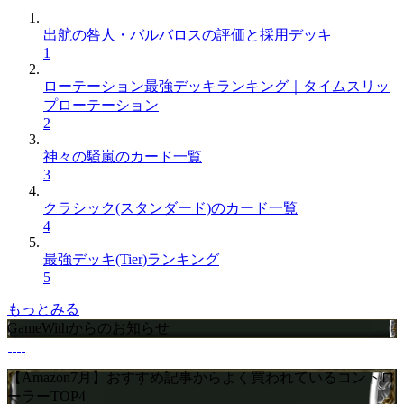
出航の咎人・バルバロスの評価と採用デッキ
1
ローテーション最強デッキランキング｜タイムスリッ
プローテーション
2
神々の騒嵐のカード一覧
3
クラシック(スタンダード)のカード一覧
4
最強デッキ(Tier)ランキング
5
もっとみる
GameWithからのお知らせ
【Amazon7月】おすすめ記事からよく買われているコントロ
ーラーTOP4