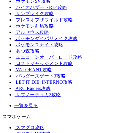
ポケモンSV攻略
バイオハザードRE4攻略
サンブレイク攻略
ブレスオブザワイルド攻略
ポケモン剣盾攻略
アルセウス攻略
ポケモンダイパリメイク攻略
ポケモンユナイト攻略
あつ森攻略
ユニコーンオーバーロード攻略
ロストジャッジメント攻略
VALORANT攻略
バルダーズゲート3攻略
LET IT DIE: INFERNO攻略
ARC Raiders攻略
サブノーティカ2攻略
一覧を見る
スマホゲーム
スマグロ攻略