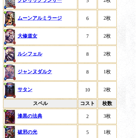
クレリックランサー
2枚
5
ムーンアルミラージ
2枚
6
大修道女
2枚
7
ルシフェル
2枚
8
ジャンヌダルク
1枚
8
サタン
2枚
10
スペル
コスト
枚数
漆黒の法典
3枚
2
破邪の光
1枚
5