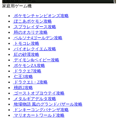
攻略取扱いゲーム
家庭用ゲーム機
ポケモンチャンピオンズ攻略
ぽこあポケモン攻略
スプラレイダース攻略
時のオカリナ攻略
ペルソナ4ゴールデン攻略
トモコレ攻略
バイオレクイエム攻略
紅の砂漠攻略
デイモン&ベイビー攻略
ポケモンZA攻略
ドラクエ7攻略
仁王3攻略
ドラクエ1・2攻略
桃鉄2攻略
ゴーストオブヨウテイ攻略
メタルギアデルタ攻略
牧場物語 風のグランドバザール攻略
ドンキーコングバナンザ攻略
マリオカートワールド攻略