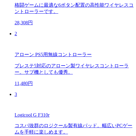
格闘ゲームに最適な6ボタン配置の高性能ワイヤレスコ
ントローラーです。
28,308円
2
アローン PS5用無線コントローラー
プレステ5対応のアローン製ワイヤレスコントローラ
ー。サブ機としても優秀。
11,480円
3
Logicool G F310r
コスパ抜群のロジクール製有線パッド。幅広いPCゲー
ムを手軽に楽しめます。