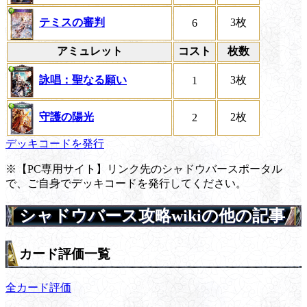
テミスの審判
3枚
6
アミュレット
コスト
枚数
詠唱：聖なる願い
3枚
1
守護の陽光
2枚
2
デッキコードを発行
※【PC専用サイト】リンク先のシャドウバースポータル
で、ご自身でデッキコードを発行してください。
シャドウバース攻略wikiの他の記事
カード評価一覧
全カード評価