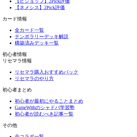
【ビショップ】2Pick評価
【ネメシス】2Pick評価
カード情報
全カード一覧
テンポラリーデッキ解説
構築済みデッキ一覧
初心者情報
リセマラ情報
リセマラ購入おすすめパック
リセマラのやり方
初心者まとめ
初心者が最初にやることまとめ
GameWithのシャドバ学習塾
初心者が読むべき記事一覧
その他
全コラボ一覧