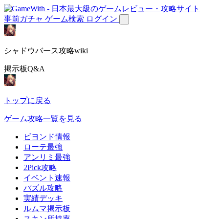
事前ガチャ
ゲーム検索
ログイン
シャドウバース攻略wiki
掲示板Q&A
トップに戻る
ゲーム攻略一覧を見る
ビヨンド情報
ローテ最強
アンリミ最強
2Pick攻略
イベント速報
パズル攻略
実績デッキ
ルムマ掲示板
スキン所持率