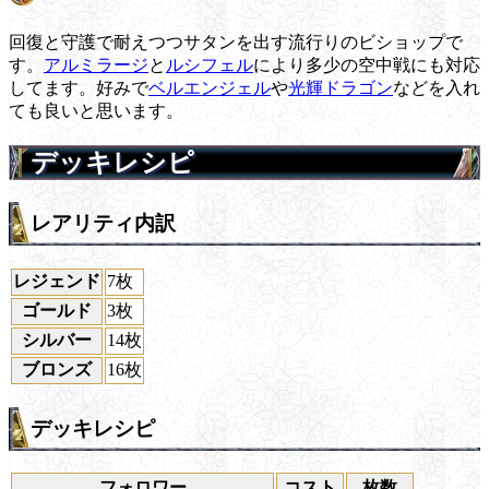
回復と守護で耐えつつサタンを出す流行りのビショップで
す。
アルミラージ
と
ルシフェル
により多少の空中戦にも対応
してます。好みで
ベルエンジェル
や
光輝ドラゴン
などを入れ
ても良いと思います。
デッキレシピ
レアリティ内訳
レジェンド
7枚
ゴールド
3枚
シルバー
14枚
ブロンズ
16枚
デッキレシピ
フォロワー
コスト
枚数