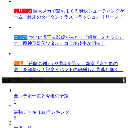
リリース
巨大メカで撃ちまくる爽快シューティングゲ
ーム『終末のタイタン：ラストラッシュ』リリース！
コラボ
ついに虎王＆影虎が来た！『鋼嵐 - メカラシ』
で「魔神英雄伝ワタル」コラボ後半が開催！
特集
『鈴蘭の剣』が2周年を迎え、新章「氷と血の
道」を解禁ッ！記念イベントの報酬もお見逃し無く！
攻略記事ランキング
全コラボ一覧と今後の予定
1
最強デッキ(Tier)ランキング
2