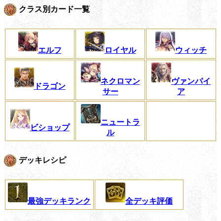
クラス別カード一覧
エルフ
ロイヤル
ウィッチ
ネクロマン
ヴァンパイ
ドラゴン
サー
ア
ニュートラ
ビショップ
ル
デッキレシピ
最強デッキランク
全デッキ評価