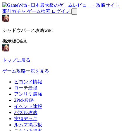
事前ガチャ
ゲーム検索
ログイン
シャドウバース攻略wiki
掲示板Q&A
トップに戻る
ゲーム攻略一覧を見る
ビヨンド情報
ローテ最強
アンリミ最強
2Pick攻略
イベント速報
パズル攻略
実績デッキ
ルムマ掲示板
スキン所持率