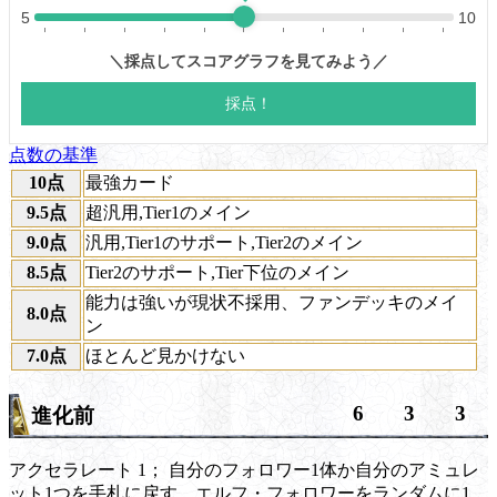
点数の基準
10点
最強カード
9.5点
超汎用,Tier1のメイン
9.0点
汎用,Tier1のサポート,Tier2のメイン
8.5点
Tier2のサポート,Tier下位のメイン
能力は強いが現状不採用、ファンデッキのメイ
8.0点
ン
7.0点
ほとんど見かけない
6
3
3
進化前
アクセラレート 1；
自分のフォロワー1体か自分のアミュレ
ット1つを手札に戻す。エルフ・フォロワーをランダムに1