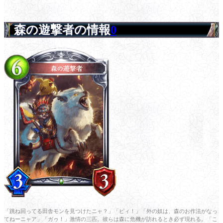
森の遊撃者の情報
0
「跳ね回ってる田舎モンを見つけたニャ？」「ピィ！」「外の奴は、森のお作法がなっ
てねーニャア」「ガゥ！」激情の三匹。彼らは森に危機が訪れるとき必ず現れる。「こ