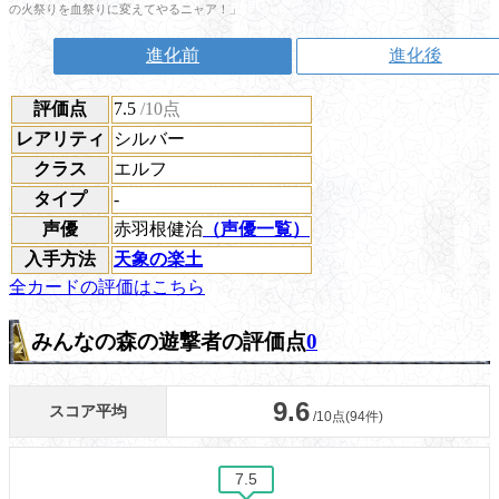
の火祭りを血祭りに変えてやるニャア！」
進化前
進化後
評価点
7.5
/10点
レアリティ
シルバー
クラス
エルフ
タイプ
-
声優
赤羽根健治
（声優一覧）
入手方法
天象の楽土
全カードの評価はこちら
みんなの森の遊撃者の評価点
0