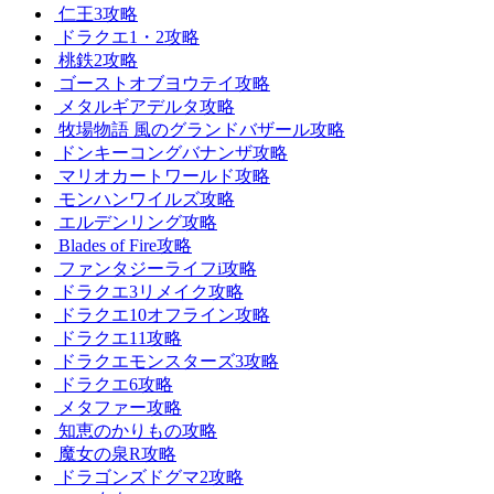
仁王3攻略
ドラクエ1・2攻略
桃鉄2攻略
ゴーストオブヨウテイ攻略
メタルギアデルタ攻略
牧場物語 風のグランドバザール攻略
ドンキーコングバナンザ攻略
マリオカートワールド攻略
モンハンワイルズ攻略
エルデンリング攻略
Blades of Fire攻略
ファンタジーライフi攻略
ドラクエ3リメイク攻略
ドラクエ10オフライン攻略
ドラクエ11攻略
ドラクエモンスターズ3攻略
ドラクエ6攻略
メタファー攻略
知恵のかりもの攻略
魔女の泉R攻略
ドラゴンズドグマ2攻略