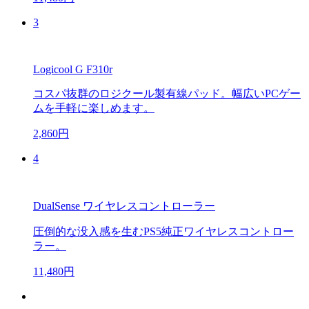
3
Logicool G F310r
コスパ抜群のロジクール製有線パッド。幅広いPCゲー
ムを手軽に楽しめます。
2,860円
4
DualSense ワイヤレスコントローラー
圧倒的な没入感を生むPS5純正ワイヤレスコントロー
ラー。
11,480円