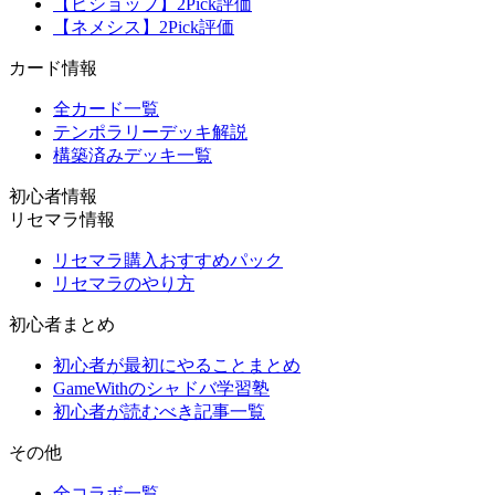
【ビショップ】2Pick評価
【ネメシス】2Pick評価
カード情報
全カード一覧
テンポラリーデッキ解説
構築済みデッキ一覧
初心者情報
リセマラ情報
リセマラ購入おすすめパック
リセマラのやり方
初心者まとめ
初心者が最初にやることまとめ
GameWithのシャドバ学習塾
初心者が読むべき記事一覧
その他
全コラボ一覧