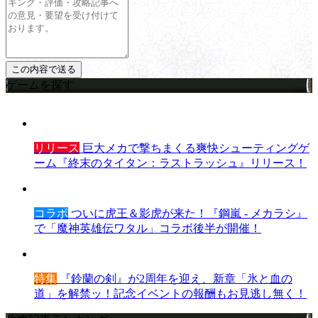
ゲームを探す
リリース
巨大メカで撃ちまくる爽快シューティングゲ
ーム『終末のタイタン：ラストラッシュ』リリース！
コラボ
ついに虎王＆影虎が来た！『鋼嵐 - メカラシ』
で「魔神英雄伝ワタル」コラボ後半が開催！
特集
『鈴蘭の剣』が2周年を迎え、新章「氷と血の
道」を解禁ッ！記念イベントの報酬もお見逃し無く！