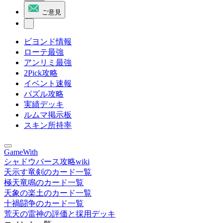
ご意見
ビヨンド情報
ローテ最強
アンリミ最強
2Pick攻略
イベント速報
パズル攻略
実績デッキ
ルムマ掲示板
スキン所持率
GameWith
シャドウバース攻略wiki
天示す竜剣のカード一覧
極天竜鳴のカード一覧
天象の楽土のカード一覧
十禍闘争のカード一覧
荒天の雷神の評価と採用デッキ