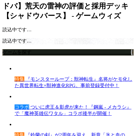
ドバ】荒天の雷神の評価と採用デッキ
【シャドウバース】 - ゲームウィズ
読込中です…
読込中です…
ゲームを探す
特集
『モンスターループ：獣神転生』名将がケモ化し
た異世界転生×獣神進化RPG。事前登録受付中！
コラボ
ついに虎王＆影虎が来た！『鋼嵐 - メカラシ』
で「魔神英雄伝ワタル」コラボ後半が開催！
特集
『鈴蘭の剣』が2周年を迎え、新章「氷と血の