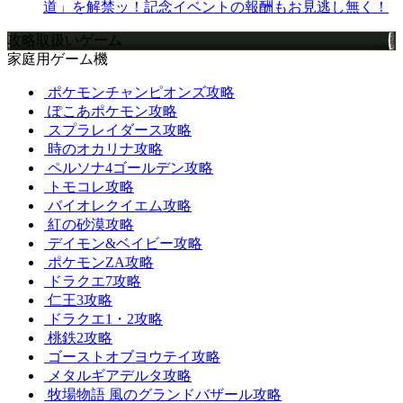
道」を解禁ッ！記念イベントの報酬もお見逃し無く！
攻略取扱いゲーム
家庭用ゲーム機
ポケモンチャンピオンズ攻略
ぽこあポケモン攻略
スプラレイダース攻略
時のオカリナ攻略
ペルソナ4ゴールデン攻略
トモコレ攻略
バイオレクイエム攻略
紅の砂漠攻略
デイモン&ベイビー攻略
ポケモンZA攻略
ドラクエ7攻略
仁王3攻略
ドラクエ1・2攻略
桃鉄2攻略
ゴーストオブヨウテイ攻略
メタルギアデルタ攻略
牧場物語 風のグランドバザール攻略