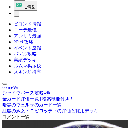
ご意見
ビヨンド情報
ローテ最強
アンリミ最強
2Pick攻略
イベント速報
パズル攻略
実績デッキ
ルムマ掲示板
スキン所持率
GameWith
シャドウバース攻略wiki
全カード評価一覧 | 検索機能付き！
暗黒のウェルサのカード一覧
紅魔の淑女・ロゼロッティの評価と採用デッキ
コメント一覧