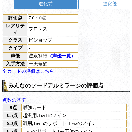
進化前
進化後
評価点
7.0
/10点
レアリテ
ブロンズ
ィ
クラス
ビショップ
タイプ
-
声優
豊永利行
（声優一覧）
入手方法
十天覚醒
全カードの評価はこちら
みんなのソードアルミラージの評価点
点数の基準
10点
最強カード
9.5点
超汎用,Tier1のメイン
9.0点
汎用,Tier1のサポート,Tier2のメイン
8.5点
Tier2のサポート,Tier下位のメイン