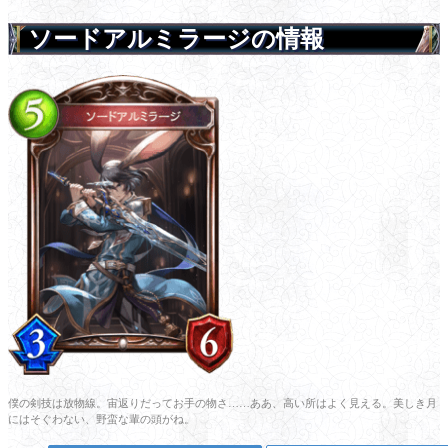
ソードアルミラージの情報
僕の剣技は放物線。宙返りだってお手の物さ……ああ、高い所はよく見える。美しき月
にはそぐわない、野蛮な輩の頭がね。