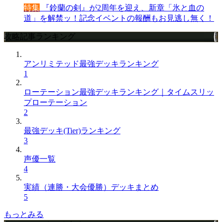
特集
『鈴蘭の剣』が2周年を迎え、新章「氷と血の
道」を解禁ッ！記念イベントの報酬もお見逃し無く！
攻略記事ランキング
アンリミテッド最強デッキランキング
1
ローテーション最強デッキランキング｜タイムスリッ
プローテーション
2
最強デッキ(Tier)ランキング
3
声優一覧
4
実績（連勝・大会優勝）デッキまとめ
5
もっとみる