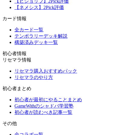
【ビショップ】2Pick評価
【ネメシス】2Pick評価
カード情報
全カード一覧
テンポラリーデッキ解説
構築済みデッキ一覧
初心者情報
リセマラ情報
リセマラ購入おすすめパック
リセマラのやり方
初心者まとめ
初心者が最初にやることまとめ
GameWithのシャドバ学習塾
初心者が読むべき記事一覧
その他
全コラボ一覧