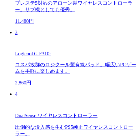
プレステ5対応のアローン製ワイヤレスコントローラ
ー。サブ機としても優秀。
11,480円
3
Logicool G F310r
コスパ抜群のロジクール製有線パッド。幅広いPCゲー
ムを手軽に楽しめます。
2,860円
4
DualSense ワイヤレスコントローラー
圧倒的な没入感を生むPS5純正ワイヤレスコントロー
ラー。