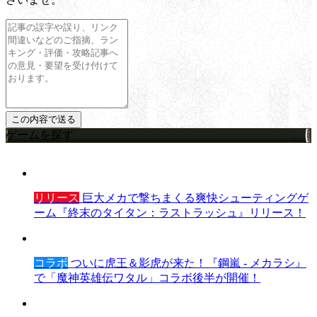
ゲームを探す
リリース
巨大メカで撃ちまくる爽快シューティングゲ
ーム『終末のタイタン：ラストラッシュ』リリース！
コラボ
ついに虎王＆影虎が来た！『鋼嵐 - メカラシ』
で「魔神英雄伝ワタル」コラボ後半が開催！