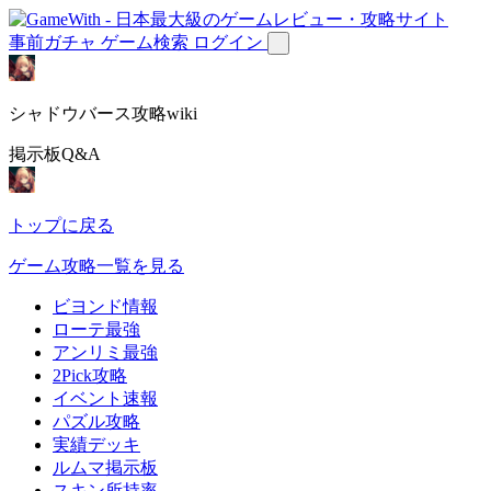
事前ガチャ
ゲーム検索
ログイン
シャドウバース攻略wiki
掲示板Q&A
トップに戻る
ゲーム攻略一覧を見る
ビヨンド情報
ローテ最強
アンリミ最強
2Pick攻略
イベント速報
パズル攻略
実績デッキ
ルムマ掲示板
スキン所持率