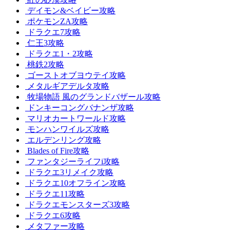
デイモン&ベイビー攻略
ポケモンZA攻略
ドラクエ7攻略
仁王3攻略
ドラクエ1・2攻略
桃鉄2攻略
ゴーストオブヨウテイ攻略
メタルギアデルタ攻略
牧場物語 風のグランドバザール攻略
ドンキーコングバナンザ攻略
マリオカートワールド攻略
モンハンワイルズ攻略
エルデンリング攻略
Blades of Fire攻略
ファンタジーライフi攻略
ドラクエ3リメイク攻略
ドラクエ10オフライン攻略
ドラクエ11攻略
ドラクエモンスターズ3攻略
ドラクエ6攻略
メタファー攻略