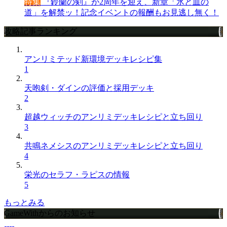
特集
『鈴蘭の剣』が2周年を迎え、新章「氷と血の
道」を解禁ッ！記念イベントの報酬もお見逃し無く！
攻略記事ランキング
アンリミテッド新環境デッキレシピ集
1
天咆剣・ダインの評価と採用デッキ
2
超越ウィッチのアンリミデッキレシピと立ち回り
3
共鳴ネメシスのアンリミデッキレシピと立ち回り
4
栄光のセラフ・ラピスの情報
5
もっとみる
GameWithからのお知らせ