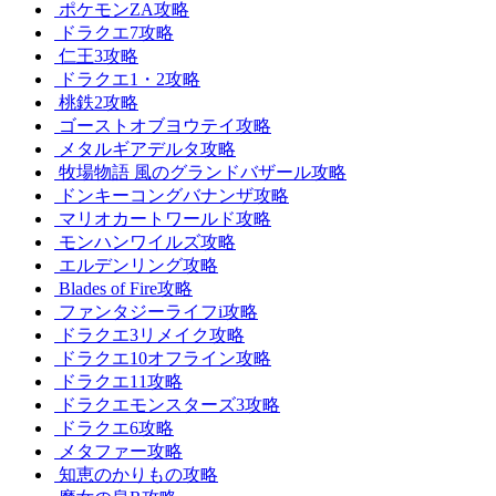
ポケモンZA攻略
ドラクエ7攻略
仁王3攻略
ドラクエ1・2攻略
桃鉄2攻略
ゴーストオブヨウテイ攻略
メタルギアデルタ攻略
牧場物語 風のグランドバザール攻略
ドンキーコングバナンザ攻略
マリオカートワールド攻略
モンハンワイルズ攻略
エルデンリング攻略
Blades of Fire攻略
ファンタジーライフi攻略
ドラクエ3リメイク攻略
ドラクエ10オフライン攻略
ドラクエ11攻略
ドラクエモンスターズ3攻略
ドラクエ6攻略
メタファー攻略
知恵のかりもの攻略