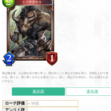
我は醜き者。人は我を化け物と呼ぶ。我を目にした者はその顔を背け、悲鳴を上げて逃
げる。誰一人、我に救いを与える者はいない。故に…我は力を求めた。自らを護るため
の力をな。
進化前
進化後
ローテ評価
-
/10点
アンリミ評