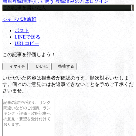
新規登録(無料)して使う
登録済みの方はログイン
この記事を書いた人
シャドバ攻略班
ポスト
LINEで送る
URLコピー
この記事を評価しよう！
イマイチ
いいね
指摘する
いただいた内容は担当者が確認のうえ、順次対応いたしま
す。個々のご意見にはお返事できないことを予めご了承くだ
さいませ。