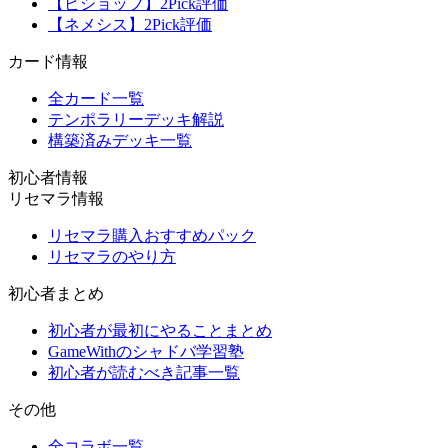
【ビショップ】2Pick評価
【ネメシス】2Pick評価
カード情報
全カード一覧
テンポラリーデッキ解説
構築済みデッキ一覧
初心者情報
リセマラ情報
リセマラ購入おすすめパック
リセマラのやり方
初心者まとめ
初心者が最初にやることまとめ
GameWithのシャドバ学習塾
初心者が読むべき記事一覧
その他
全コラボ一覧