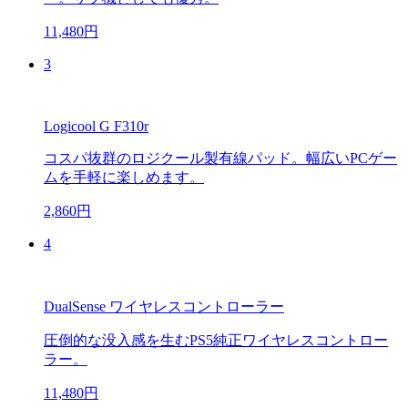
11,480円
3
Logicool G F310r
コスパ抜群のロジクール製有線パッド。幅広いPCゲー
ムを手軽に楽しめます。
2,860円
4
DualSense ワイヤレスコントローラー
圧倒的な没入感を生むPS5純正ワイヤレスコントロー
ラー。
11,480円