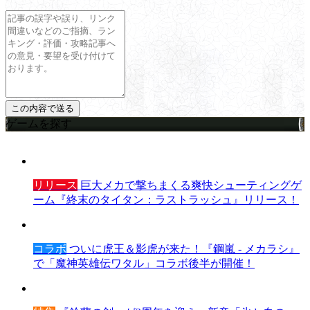
ゲームを探す
リリース
巨大メカで撃ちまくる爽快シューティングゲ
ーム『終末のタイタン：ラストラッシュ』リリース！
コラボ
ついに虎王＆影虎が来た！『鋼嵐 - メカラシ』
で「魔神英雄伝ワタル」コラボ後半が開催！