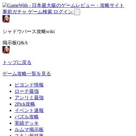
事前ガチャ
ゲーム検索
ログイン
シャドウバース攻略wiki
掲示板Q&A
トップに戻る
ゲーム攻略一覧を見る
ビヨンド情報
ローテ最強
アンリミ最強
2Pick攻略
イベント速報
パズル攻略
実績デッキ
ルムマ掲示板
スキン所持率