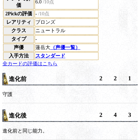
6.0
/10点
価
2Pickの評価
-
/10点
レアリティ
ブロンズ
クラス
ニュートラル
タイプ
-
声優
蓮岳大
（声優一覧）
入手方法
スタンダード
全カードの評価はこちら
2
2
1
進化前
守護
2
4
3
進化後
進化前と同じ能力。