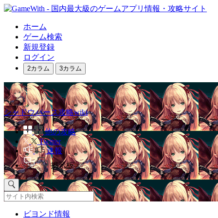
ホーム
ゲーム検索
新規登録
ログイン
2カラム
3カラム
シャドウバース攻略wiki
他の攻略
Twitter
速報
掲示板
ビヨンド情報