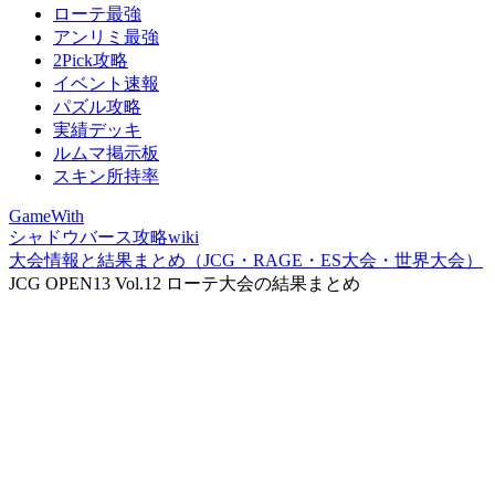
ローテ最強
アンリミ最強
2Pick攻略
イベント速報
パズル攻略
実績デッキ
ルムマ掲示板
スキン所持率
GameWith
シャドウバース攻略wiki
大会情報と結果まとめ（JCG・RAGE・ES大会・世界大会）
JCG OPEN13 Vol.12 ローテ大会の結果まとめ