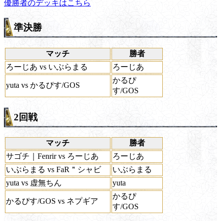
優勝者のデッキはこちら
準決勝
マッチ
勝者
ろーじあ vs いぶらまる
ろーじあ
かるぴ
yuta vs かるぴす/GOS
す/GOS
2回戦
マッチ
勝者
サゴチ｜Fenrir vs ろーじあ
ろーじあ
いぶらまる vs FaR＂シャビ
いぶらまる
yuta vs 虚無ちん
yuta
かるぴ
かるぴす/GOS vs ネプギア
す/GOS