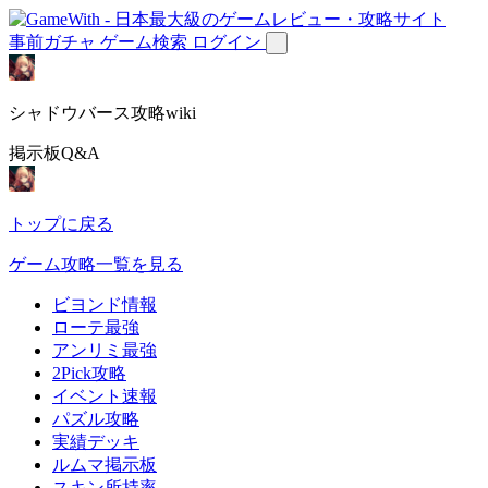
事前ガチャ
ゲーム検索
ログイン
シャドウバース攻略wiki
掲示板Q&A
トップに戻る
ゲーム攻略一覧を見る
ビヨンド情報
ローテ最強
アンリミ最強
2Pick攻略
イベント速報
パズル攻略
実績デッキ
ルムマ掲示板
スキン所持率