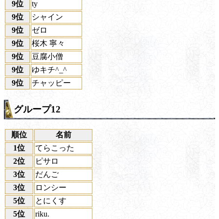
9位
ty
9位
シャイン
9位
ゼロ
9位
桜木 寧々
9位
豆腐小僧
9位
ゆキチ^_^
9位
チャッピー
グループ12
順位
名前
1位
てらこった
2位
ピサロ
3位
だんご
3位
ロンシー
5位
とにくす
5位
riku.