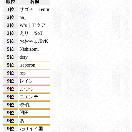
順位
名前
1位
サゴチ｜Fenrir
2位
na_
3位
W’s｜アクア
3位
えりー/SoT
5位
おおやま/EvK
5位
Nishizomi
5位
dery
5位
isaporon
9位
rop
9位
レイン
9位
まつつ
9位
ニエンテ
9位
琥珀。
9位
凹田
9位
あ
9位
たけイイ国