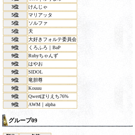
3位
けんじゃ
5位
マリアッタ
5位
ソルファ
5位
天
5位
大好きフォルテ委員会
9位
くろふろ｜BaP
9位
Rubyちゃんず
9位
はやお
9位
SIDOL
9位
竜胆尊
9位
Kouuu
9位
Qwertぽりえち76%
9位
AWM｜alpha
グループ09