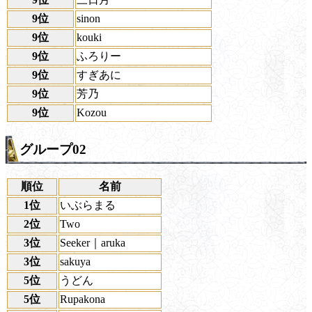
9位
sinon
9位
kouki
9位
ふろりー
9位
すぎあに
9位
芳乃
9位
Kozou
グループ02
順位
名前
1位
いぶらまる
2位
Two
3位
Seeker｜aruka
3位
sakuya
5位
うどん
5位
Rupakona