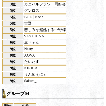
3位
カニバルフラワー同好会
5位
グンロズ
5位
BGD│Noah
5位
吉野
5位
悲しみを超越する中野梓
9位
SAYUHINA
9位
赤ちゃん
9位
Nasty
9位
AQVA
9位
たいたす
9位
KIRIGA
9位
うんめぇにゃ
9位
Sakura_
グループ04