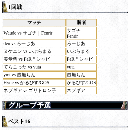
1回戦
マッチ
勝者
サゴチ｜
Waude vs サゴチ｜Fenrir
Fenrir
den vs ろーじあ
ろーじあ
ヌケニン vs いぶらまる
いぶらまる
美堂蛮 vs FaR＂シャビ
FaR＂シャビ
てらこった vs yuta
yuta
ymt vs 虚無ちん
虚無ちん
Hyde vs かるぴす/GOS
かるぴす/GOS
ネプギア vs ゴリトロン子
ネプギア
グループ予選
ベスト16