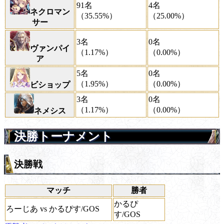
91名
4名
ネクロマン
（35.55%）
（25.00%）
サー
3名
0名
ヴァンパイ
（1.17%）
（0.00%）
ア
5名
0名
（1.95%）
（0.00%）
ビショップ
3名
0名
（1.17%）
（0.00%）
ネメシス
決勝トーナメント
決勝戦
マッチ
勝者
かるぴ
ろーじあ vs かるぴす/GOS
す/GOS