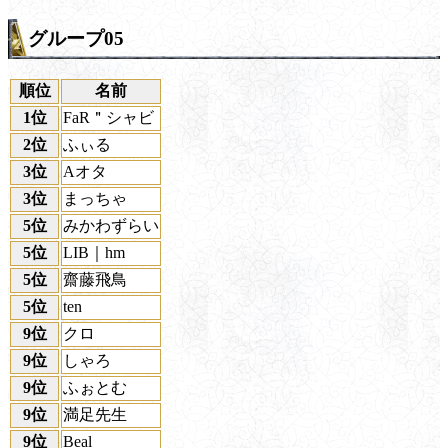
グループ05
順位
名前
1位
FaR＂シャビ
2位
ふぃる
3位
Aオタ
3位
まっちゃ
5位
みかわずらい
5位
LIB｜hm
5位
齋藤飛鳥
5位
ten
9位
クロ
9位
しゃろ
9位
ふぉとむ
9位
満足先生
9位
Beal