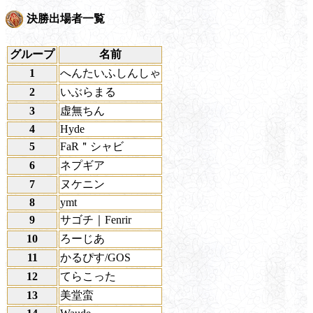
決勝出場者一覧
グループ
名前
1
へんたいふしんしゃ
2
いぶらまる
3
虚無ちん
4
Hyde
5
FaR＂シャビ
6
ネプギア
7
ヌケニン
8
ymt
9
サゴチ｜Fenrir
10
ろーじあ
11
かるぴす/GOS
12
てらこった
13
美堂蛮