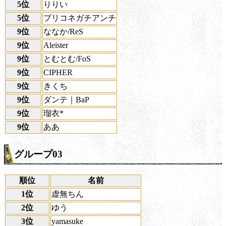
5位
りりい
5位
プリコネガチアンチ
9位
ななか/ReS
9位
Aleister
9位
とむとむ/FoS
9位
CIPHER
9位
きくち
9位
ダンテ｜BaP
9位
瑠衣*
9位
ああ
グループ03
順位
名前
1位
虚無ちん
2位
ゆう
3位
yamasuke