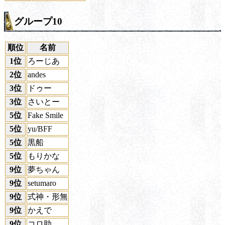
グループ10
順位
名前
1位
ろーじあ
2位
andes
3位
ドゥー
3位
さいとー
5位
Fake Smile
5位
yu/BFF
5位
黒船
5位
もりかな
9位
夢ちゃん
9位
setumaro
9位
式神・形無
9位
かえで
9位
コロ助