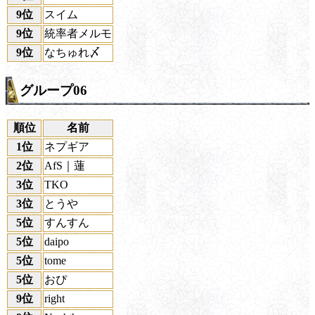
9位
スイム
9位
統率者メルモ
9位
なちゅれ〆
グループ06
順位
名前
1位
ネプギア
2位
AfS｜蓮
3位
TKO
3位
とうや
5位
すんすん
5位
daipo
5位
tome
5位
おぴ
9位
right