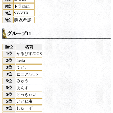
9位
ドラchan
9位
SY/VTX
9位
湊 友希那
グループ11
順位
名前
1位
かるぴす/GOS
2位
fresia
3位
てと。
3位
ヒユア/GOS
5位
みゅう
5位
あんず
5位
とっきぃい
5位
いとね虫
9位
しゅーぞー