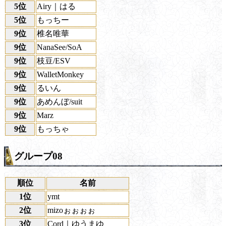
5位
Airy｜はる
5位
もっちー
9位
椎名唯華
9位
NanaSee/SoA
9位
枝豆/ESV
9位
WalletMonkey
9位
るいん
9位
あめんぼ/suit
9位
Marz
9位
もっちゃ
グループ08
順位
名前
1位
ymt
2位
mizoぉぉぉぉ
3位
Cord｜ゆうまゆ