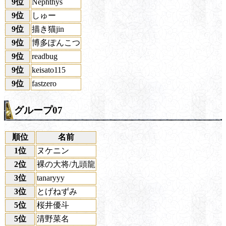
9位
Nephthys
9位
しゅー
9位
描き猫jin
9位
博多ぽんこつ
9位
readbug
9位
keisato115
9位
fastzero
グループ07
順位
名前
1位
ヌケニン
2位
裸の大将/九頭龍
3位
tanaryyy
3位
とげねずみ
5位
桜井優斗
5位
清野菜名