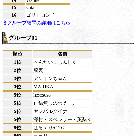
14
Waude
15
yuta
16
ゴリトロン子
各グループ結果の詳細はこちら
グループ01
順位
名前
1位
へんたいふしんしゃ
2位
脳裏
3位
アントンちゃん
3位
MARIKA
5位
hesososo
5位
再録無しのわ た し
5位
ヤンバルクイナ
5位
澤村・スペンサー・英梨々
9位
はるえり/CYG
9位
三日月