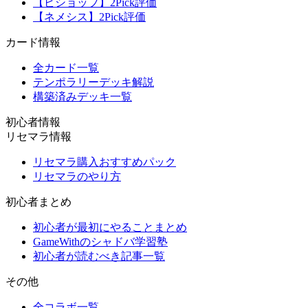
【ビショップ】2Pick評価
【ネメシス】2Pick評価
カード情報
全カード一覧
テンポラリーデッキ解説
構築済みデッキ一覧
初心者情報
リセマラ情報
リセマラ購入おすすめパック
リセマラのやり方
初心者まとめ
初心者が最初にやることまとめ
GameWithのシャドバ学習塾
初心者が読むべき記事一覧
その他
全コラボ一覧