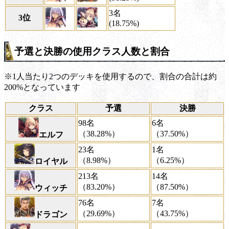
3名
3位
(18.75%)
予選と決勝の使用クラス人数と割合
※1人当たり2つのデッキを使用するので、割合の合計は約
200%となっています
クラス
予選
決勝
98名
6名
（38.28%）
（37.50%）
エルフ
23名
1名
（8.98%）
（6.25%）
ロイヤル
213名
14名
（83.20%）
（87.50%）
ウィッチ
76名
7名
（29.69%）
（43.75%）
ドラゴン