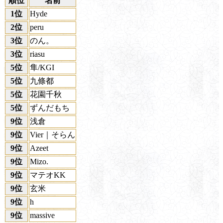
順位
名前
1位
Hyde
2位
peru
3位
のん。
3位
riasu
5位
隼/KGI
5位
九條都
5位
花園千秋
5位
ずんだもち
9位
浅倉
9位
Vier｜そらん
9位
Azeet
9位
Mizo.
9位
マテオKK
9位
玄米
9位
h
9位
massive