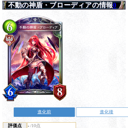
不動の神盾・ブローディアの情報
0
進化前
進化後
評価点
-
/10点