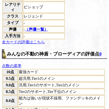
レアリテ
ビショップ
ィ
クラス
レジェンド
タイプ
-
声優
-
（声優一覧）
入手方法
-
全カードの評価はこちら
みんなの不動の神盾・ブローディアの評価点
0
点数の基準
10点
最強カード
9.5点
超汎用,Tier1のメイン
9.0点
汎用,Tier1のサポート,Tier2のメイン
8.5点
Tier2のサポート,Tier下位のメイン
能力は強いが現状不採用、ファンデッキのメイ
8.0点
ン