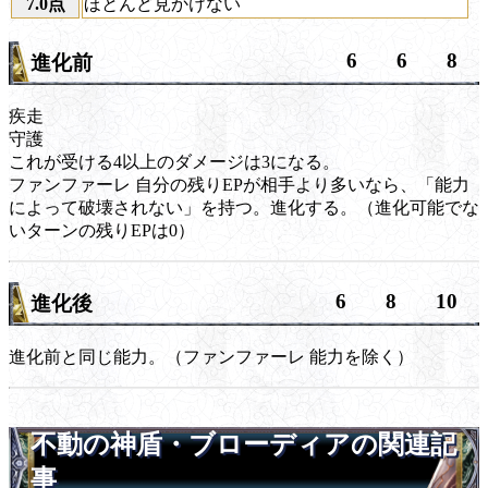
7.0点
ほとんど見かけない
6
6
8
進化前
疾走
守護
これが受ける4以上のダメージは3になる。
ファンファーレ
自分の残りEPが相手より多いなら、「能力
によって破壊されない」を持つ。進化する。（進化可能でな
いターンの残りEPは0）
6
8
10
進化後
進化前と同じ能力。（
ファンファーレ
能力を除く）
不動の神盾・ブローディアの関連記
事