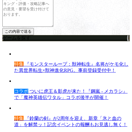
ゲームを探す
特集
『モンスターループ：獣神転生』名将がケモ化し
た異世界転生×獣神進化RPG。事前登録受付中！
コラボ
ついに虎王＆影虎が来た！『鋼嵐 - メカラシ』
で「魔神英雄伝ワタル」コラボ後半が開催！
特集
『鈴蘭の剣』が2周年を迎え、新章「氷と血の
道」を解禁ッ！記念イベントの報酬もお見逃し無く！