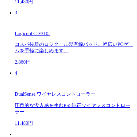
11,480円
3
Logicool G F310r
コスパ抜群のロジクール製有線パッド。幅広いPCゲー
ムを手軽に楽しめます。
2,860円
4
DualSense ワイヤレスコントローラー
圧倒的な没入感を生むPS5純正ワイヤレスコントロー
ラー。
11,480円