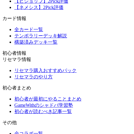
【ビショップ】2Pick評価
【ネメシス】2Pick評価
カード情報
全カード一覧
テンポラリーデッキ解説
構築済みデッキ一覧
初心者情報
リセマラ情報
リセマラ購入おすすめパック
リセマラのやり方
初心者まとめ
初心者が最初にやることまとめ
GameWithのシャドバ学習塾
初心者が読むべき記事一覧
その他
全コラボ一覧