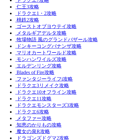
ドラクエ7攻略
仁王3攻略
ドラクエ1・2攻略
桃鉄2攻略
ゴーストオブヨウテイ攻略
メタルギアデルタ攻略
牧場物語 風のグランドバザール攻略
ドンキーコングバナンザ攻略
マリオカートワールド攻略
モンハンワイルズ攻略
エルデンリング攻略
Blades of Fire攻略
ファンタジーライフi攻略
ドラクエ3リメイク攻略
ドラクエ10オフライン攻略
ドラクエ11攻略
ドラクエモンスターズ3攻略
ドラクエ6攻略
メタファー攻略
知恵のかりもの攻略
魔女の泉R攻略
ドラゴンズドグマ2攻略