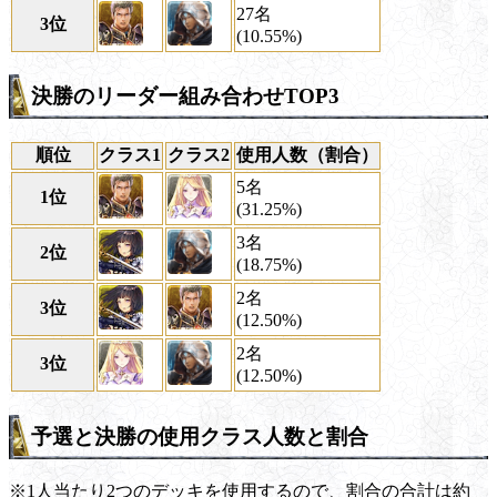
27名
3位
(10.55%)
決勝のリーダー組み合わせTOP3
順位
クラス1
クラス2
使用人数（割合）
5名
1位
(31.25%)
3名
2位
(18.75%)
2名
3位
(12.50%)
2名
3位
(12.50%)
予選と決勝の使用クラス人数と割合
※1人当たり2つのデッキを使用するので、割合の合計は約