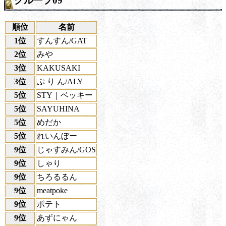
グループ09
順位
名前
1位
すんすん/GAT
2位
みや
3位
KAKUSAKI
3位
ぷ り ん/ALY
5位
STY｜ベッキー
5位
SAYUHINA
5位
めだか
5位
れいんぼー
9位
じゃすみん/GOS
9位
しゃり
9位
ちろるるん
9位
meatpoke
9位
ポテト
9位
あずにゃん