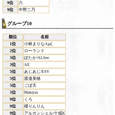
9位
六
9位
中野二乃
グループ10
順位
名前
1位
小林まりな/λχιζ
2位
ローランド
3位
ぽたか/ALSee
3位
AE
5位
あじあじ/ESV
5位
渡邉美穂
5位
ごぼ天
5位
Makiyui
9位
くろ
9位
楪りんりん
9位
アルカンシェル/十戒K