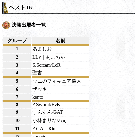
ベスト16
決勝出場者一覧
グループ
名前
1
あましお
2
LLv｜あこちゃー
3
S.Scream/LeR
4
聖書
5
ウニのフィギュア職人
6
ザッキー
7
kento
8
ASworld/EvK
9
すんすん/GAT
10
小林まりな/λχιζ
11
AGA｜Rion
12
kanego