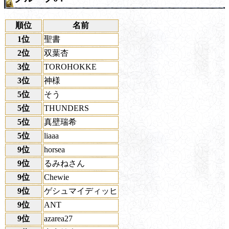
順位
名前
1位
聖書
2位
双葉杏
3位
TOROHOKKE
3位
神様
5位
そう
5位
THUNDERS
5位
真壁瑞希
5位
liaaa
9位
horsea
9位
るみねさん
9位
Chewie
9位
ゲシュマイディッヒ
9位
ANT
9位
azarea27