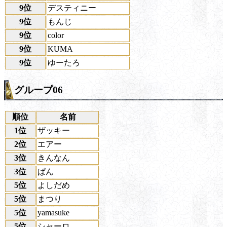
9位
デスティニー
9位
もんじ
9位
color
9位
KUMA
9位
ゆーたろ
グループ06
順位
名前
1位
ザッキー
2位
エアー
3位
きんなん
3位
ぱん
5位
よしだめ
5位
まつり
5位
yamasuke
5位
シャーロ