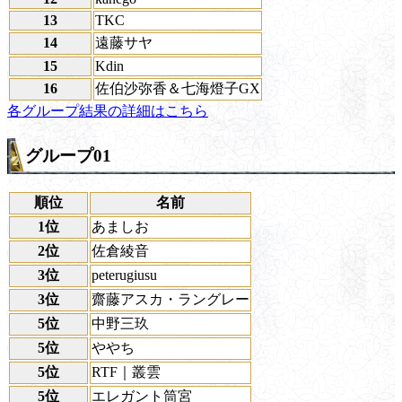
13
TKC
14
遠藤サヤ
15
Kdin
16
佐伯沙弥香＆七海燈子GX
各グループ結果の詳細はこちら
グループ01
順位
名前
1位
あましお
2位
佐倉綾音
3位
peterugiusu
3位
齋藤アスカ・ラングレー
5位
中野三玖
5位
ややち
5位
RTF｜叢雲
5位
エレガント筒宮