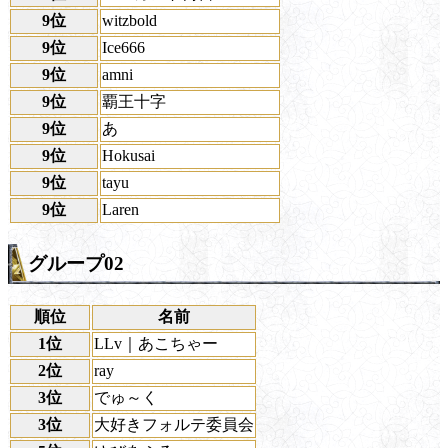
9位
witzbold
9位
Ice666
9位
amni
9位
覇王十字
9位
あ
9位
Hokusai
9位
tayu
9位
Laren
グループ02
順位
名前
1位
LLv｜あこちゃー
2位
ray
3位
でゅ～く
3位
大好きフォルテ委員会