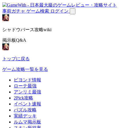
事前ガチャ
ゲーム検索
ログイン
シャドウバース攻略wiki
掲示板Q&A
トップに戻る
ゲーム攻略一覧を見る
ビヨンド情報
ローテ最強
アンリミ最強
2Pick攻略
イベント速報
パズル攻略
実績デッキ
ルムマ掲示板
スキン所持率