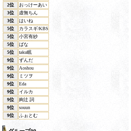
2位
おっけーあい
3位
虚無ちん
3位
はいね
5位
カラスギ/KBS
5位
小宮有紗
5位
ばな
5位
taku眠
9位
ずんだ
9位
Aoshou
9位
ミツヲ
9位
Eda
9位
イルカ
9位
絢辻 詞
9位
souun
9位
ふぉとむ