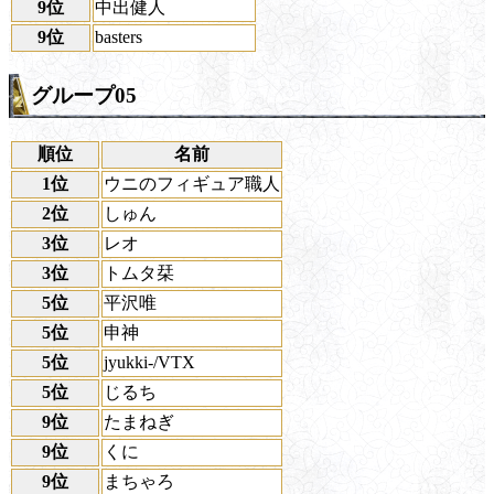
9位
中出健人
9位
basters
グループ05
順位
名前
1位
ウニのフィギュア職人
2位
しゅん
3位
レオ
3位
トムタ栞
5位
平沢唯
5位
申神
5位
jyukki-/VTX
5位
じるち
9位
たまねぎ
9位
くに
9位
まちゃろ