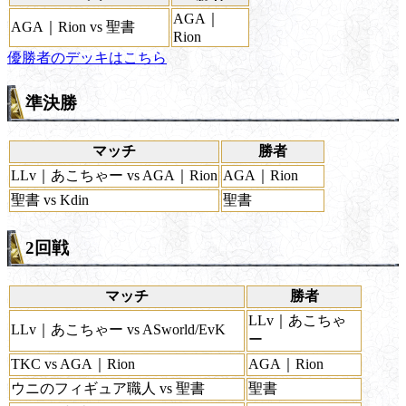
AGA｜
AGA｜Rion vs 聖書
Rion
優勝者のデッキはこちら
準決勝
マッチ
勝者
LLv｜あこちゃー vs AGA｜Rion
AGA｜Rion
聖書 vs Kdin
聖書
2回戦
マッチ
勝者
LLv｜あこちゃ
LLv｜あこちゃー vs ASworld/EvK
ー
TKC vs AGA｜Rion
AGA｜Rion
ウニのフィギュア職人 vs 聖書
聖書