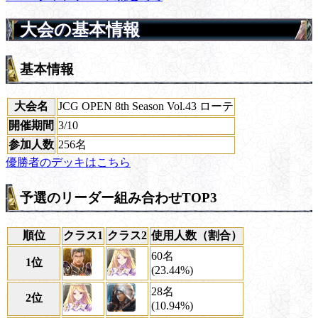
大会の基本情報
基本情報
大会名
JCG OPEN 8th Season Vol.43 ローテ
開催期間
3/10
参加人数
256名
優勝者のデッキはこちら
予選のリーダー組み合わせTOP3
順位
クラス1
クラス2
使用人数（割合）
60名
1位
(23.44%)
28名
2位
(10.94%)