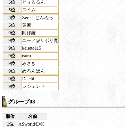
5位
とぅるるん
5位
スイム
5位
Zero｜とんぬら
5位
黄熊
9位
阿修羅
9位
ユーノ@サボり魔
9位
keisato115
9位
tsuru
9位
みさき
9位
めろんぱん
9位
Daichi
9位
レジェンド
グループ08
順位
名前
1位
ASworld/EvK