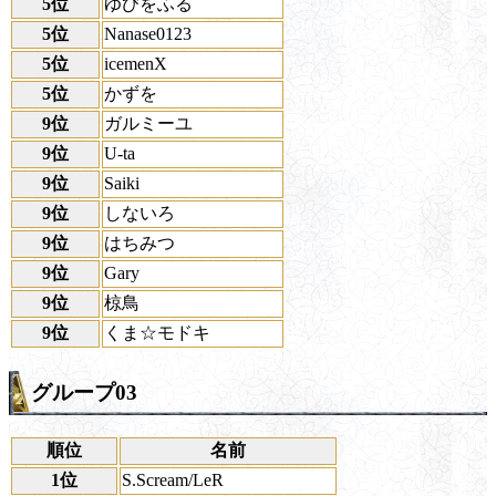
5位
ゆびをふる
5位
Nanase0123
5位
icemenX
5位
かずを
9位
ガルミーユ
9位
U-ta
9位
Saiki
9位
しないろ
9位
はちみつ
9位
Gary
9位
椋鳥
9位
くま☆モドキ
グループ03
順位
名前
1位
S.Scream/LeR