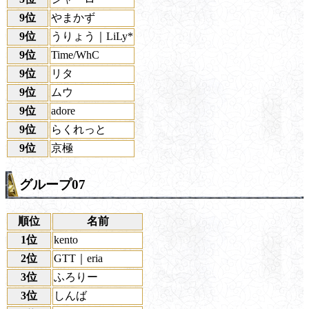
9位
やまかず
9位
うりょう｜LiLy*
9位
Time/WhC
9位
リタ
9位
ムウ
9位
adore
9位
らくれっと
9位
京極
グループ07
順位
名前
1位
kento
2位
GTT｜eria
3位
ふろりー
3位
しんば