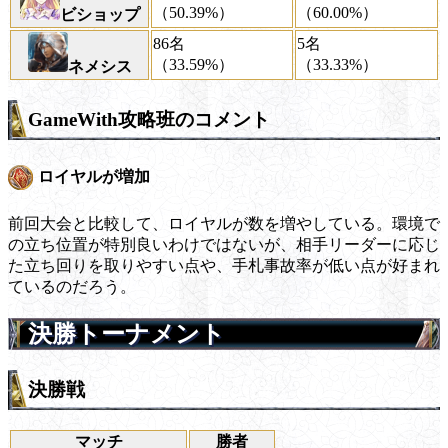
（50.39%）
（60.00%）
ビショップ
86名
5名
（33.59%）
（33.33%）
ネメシス
GameWith攻略班のコメント
ロイヤルが増加
前回大会と比較して、ロイヤルが数を増やしている。環境で
の立ち位置が特別良いわけではないが、相手リーダーに応じ
た立ち回りを取りやすい点や、手札事故率が低い点が好まれ
ているのだろう。
決勝トーナメント
決勝戦
マッチ
勝者