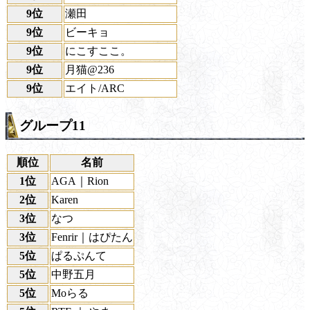
9位
瀬田
9位
ビーキョ
9位
にこすここ。
9位
月猫@236
9位
エイト/ARC
グループ11
順位
名前
1位
AGA｜Rion
2位
Karen
3位
なつ
3位
Fenrir｜はぴたん
5位
ぱるぷんて
5位
中野五月
5位
Moらる