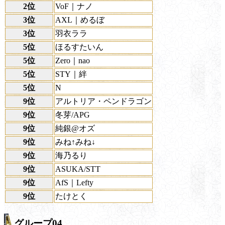
2位
VoF｜ナノ
3位
AXL｜めるぼ
3位
羽衣ララ
5位
ほるすたいん
5位
Zero｜nao
5位
STY｜絆
5位
N
9位
アルトリア・ペンドラゴン
9位
冬芽/APG
9位
純銀@オズ
9位
みね↑みね↓
9位
海乃るり
9位
ASUKA/STT
9位
AfS｜Lefty
9位
たけとく
グループ04