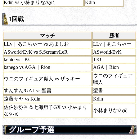
Kdin vs 小林まりな/λχιζ
Kdin
1回戦
マッチ
勝者
LLv｜あこちゃー vs あましお
LLv｜あこちゃー
ASworld/EvK vs S.Scream/LeR
ASworld/EvK
kento vs TKC
TKC
kanego vs AGA｜Rion
AGA｜Rion
ウニのフィギュア
ウニのフィギュア職人 vs ザッキー
職人
すんすん/GAT vs 聖書
聖書
遠藤サヤ vs Kdin
Kdin
佐伯沙弥香＆七海燈子GX vs 小林まり
小林まりな/λχιζ
な/λχιζ
グループ予選