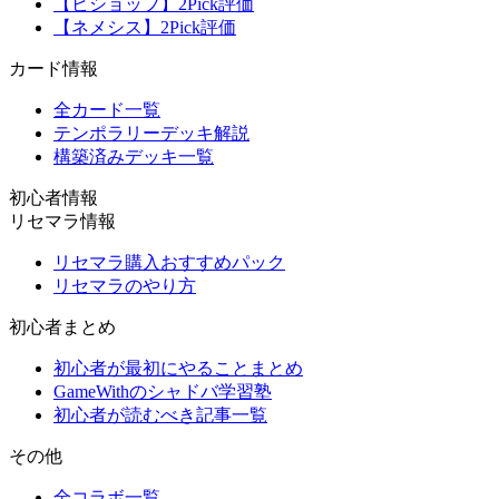
【ビショップ】2Pick評価
【ネメシス】2Pick評価
カード情報
全カード一覧
テンポラリーデッキ解説
構築済みデッキ一覧
初心者情報
リセマラ情報
リセマラ購入おすすめパック
リセマラのやり方
初心者まとめ
初心者が最初にやることまとめ
GameWithのシャドバ学習塾
初心者が読むべき記事一覧
その他
全コラボ一覧