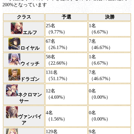
200%となっています
クラス
予選
決勝
25名
1名
（9.77%）
（6.67%）
エルフ
67名
7名
（26.17%）
（46.67%）
ロイヤル
58名
1名
（22.66%）
（6.67%）
ウィッチ
131名
7名
（51.17%）
（46.67%）
ドラゴン
12名
0名
ネクロマン
（4.69%）
（0.00%）
サー
4名
0名
ヴァンパイ
（1.56%）
（0.00%）
ア
129名
9名