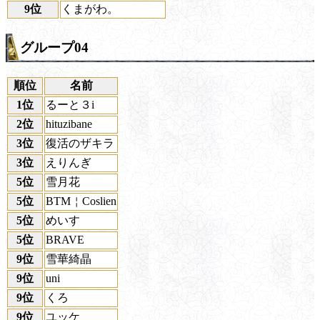
9位
くまがわ。
グループ04
順位
名前
1位
るーと３i
2位
hituzibane
3位
復活のザキラ
3位
えりんぎ
5位
雪月花
5位
BTM￤Coslien
5位
めいす
5位
BRAVE
9位
雪華綺晶
9位
uni
9位
くろ
9位
ユッケ