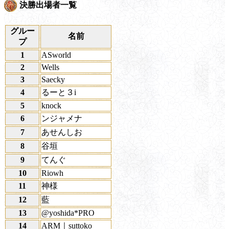
決勝出場者一覧
グルー
名前
プ
1
ASworld
2
Wells
3
Saecky
4
るーと３i
5
knock
6
ンジャメナ
7
あせんしお
8
谷垣
9
てんぐ
10
Riowh
11
神様
12
藍
13
@yoshida*PRO
14
ARM｜suttoko