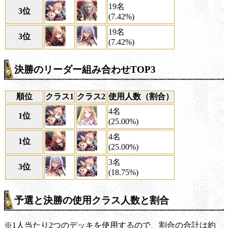
19名
3位
(7.42%)
19名
3位
(7.42%)
決勝のリーダー組み合わせTOP3
順位
クラス1
クラス2
使用人数（割合）
4名
1位
(25.00%)
4名
1位
(25.00%)
3名
3位
(18.75%)
予選と決勝の使用クラス人数と割合
※1人当たり2つのデッキを使用するので、割合の合計は約