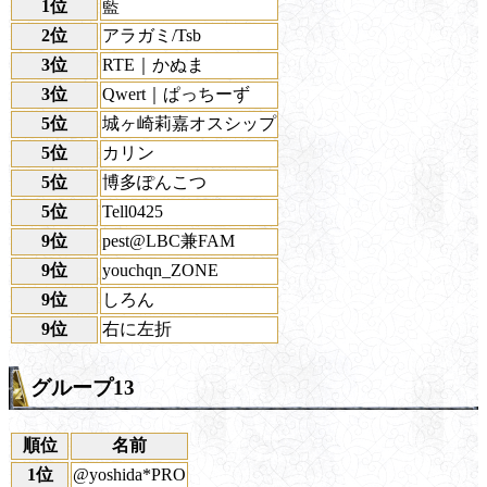
1位
藍
2位
アラガミ/Tsb
3位
RTE｜かぬま
3位
Qwert｜ぱっちーず
5位
城ヶ崎莉嘉オスシップ
5位
カリン
5位
博多ぽんこつ
5位
Tell0425
9位
pest@LBC兼FAM
9位
youchqn_ZONE
9位
しろん
9位
右に左折
グループ13
順位
名前
1位
@yoshida*PRO