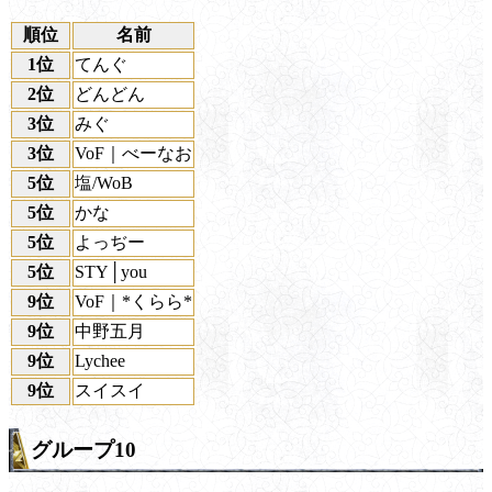
順位
名前
1位
てんぐ
2位
どんどん
3位
みぐ
3位
VoF｜べーなお
5位
塩/WoB
5位
かな
5位
よっぢー
5位
STY│you
9位
VoF｜*くらら*
9位
中野五月
9位
Lychee
9位
スイスイ
グループ10