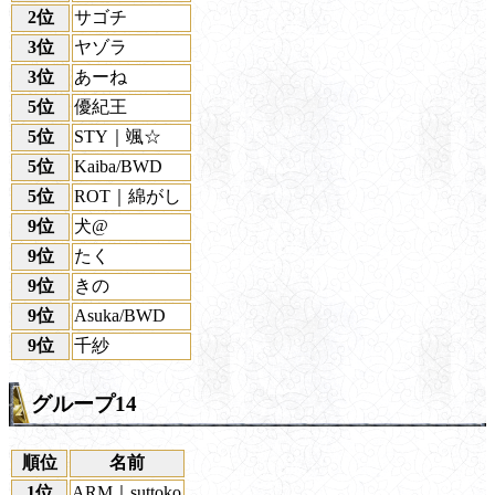
2位
サゴチ
3位
ヤゾラ
3位
あーね
5位
優紀王
5位
STY｜颯☆
5位
Kaiba/BWD
5位
ROT｜綿がし
9位
犬@
9位
たく
9位
きの
9位
Asuka/BWD
9位
千紗
グループ14
順位
名前
1位
ARM｜suttoko