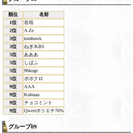
順位
名前
1位
谷垣
2位
A.Ze
3位
tomhawk
3位
ねぎ/KBS
5位
あああ
5位
しばふ
5位
96koge
5位
ポポクロ
9位
AAA
9位
Kalnaaa
9位
チョコミント
9位
Qwertポリエチ76%
グループ09