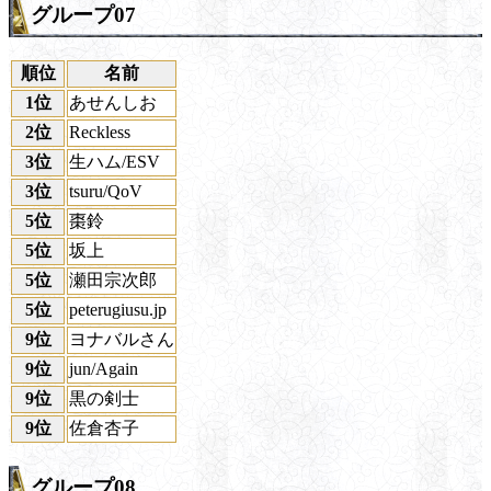
グループ07
順位
名前
1位
あせんしお
2位
Reckless
3位
生ハム/ESV
3位
tsuru/QoV
5位
棗鈴
5位
坂上
5位
瀬田宗次郎
5位
peterugiusu.jp
9位
ヨナバルさん
9位
jun/Again
9位
黒の剣士
9位
佐倉杏子
グループ08