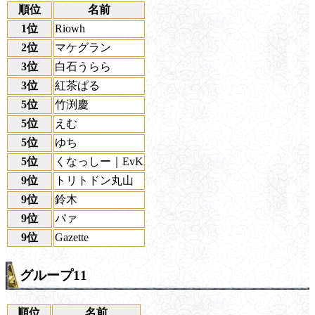
順位
名前
1位
Riowh
2位
マケグラン
3位
白石うらら
3位
紅茶ぱる
5位
竹渕慶
5位
えむ
5位
ゆち
5位
くなっしー｜EvK
9位
トリトドン丸山
9位
鈴木
9位
パァ
9位
Gazette
グループ11
順位
名前