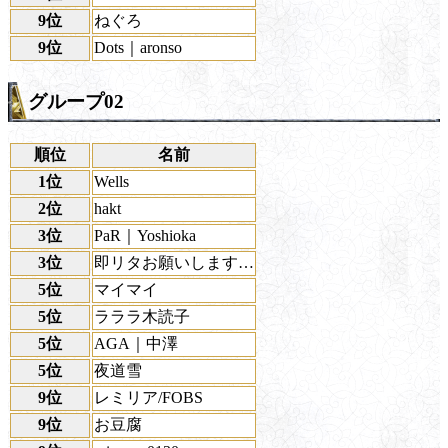
9位
ねぐろ
9位
Dots｜aronso
グループ02
順位
名前
1位
Wells
2位
hakt
3位
PaR｜Yoshioka
3位
即リタお願いします…
5位
マイマイ
5位
ラララ木読子
5位
AGA｜中澤
5位
夜道雪
9位
レミリア/FOBS
9位
お豆腐