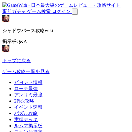
事前ガチャ
ゲーム検索
ログイン
シャドウバース攻略wiki
掲示板Q&A
トップに戻る
ゲーム攻略一覧を見る
ビヨンド情報
ローテ最強
アンリミ最強
2Pick攻略
イベント速報
パズル攻略
実績デッキ
ルムマ掲示板
スキン所持率