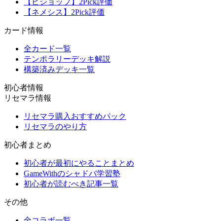
【ビショップ】2Pick評価
【ネメシス】2Pick評価
カード情報
全カード一覧
テンポラリーデッキ解説
構築済みデッキ一覧
初心者情報
リセマラ情報
リセマラ購入おすすめパック
リセマラのやり方
初心者まとめ
初心者が最初にやることまとめ
GameWithのシャドバ学習塾
初心者が読むべき記事一覧
その他
全コラボ一覧