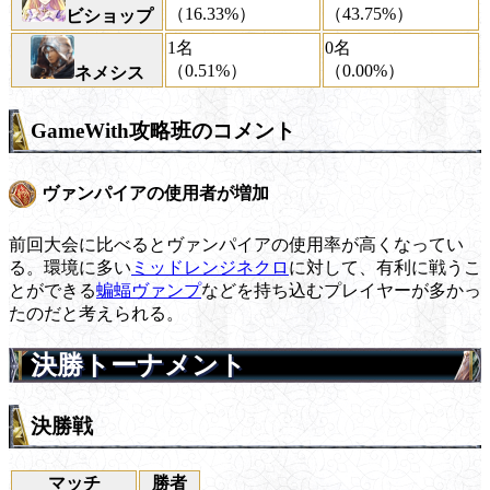
（16.33%）
（43.75%）
ビショップ
1名
0名
（0.51%）
（0.00%）
ネメシス
GameWith攻略班のコメント
ヴァンパイアの使用者が増加
前回大会に比べるとヴァンパイアの使用率が高くなってい
る。環境に多い
ミッドレンジネクロ
に対して、有利に戦うこ
とができる
蝙蝠ヴァンプ
などを持ち込むプレイヤーが多かっ
たのだと考えられる。
決勝トーナメント
決勝戦
マッチ
勝者