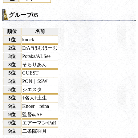
グループ05
順位
名前
1位
knock
2位
ErA*ほむほーむ
3位
Potaka/ALSee
3位
そらりあん
5位
GUEST
5位
PON｜SSW
5位
シエスタ
5位
†名人†土生
9位
Knoer｜reina
9位
監督@SE
9位
エアーマン/PaR
9位
二条院羽月