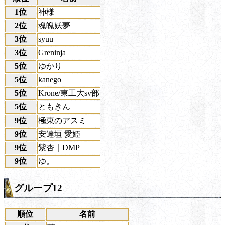
1位
神様
2位
魂魄妖夢
3位
syuu
3位
Greninja
5位
ゆかり
5位
kanego
5位
Krone/東工大sv部
5位
ともきん
9位
極東のアスミ
9位
安達垣 愛姫
9位
紫杏｜DMP
9位
ゆ。
グループ12
順位
名前