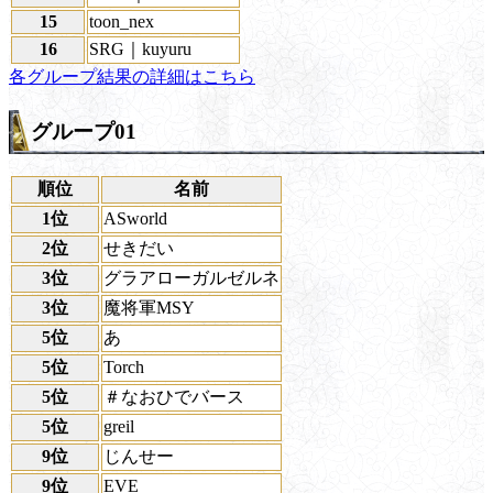
15
toon_nex
16
SRG｜kuyuru
各グループ結果の詳細はこちら
グループ01
順位
名前
1位
ASworld
2位
せきだい
3位
グラアローガルゼルネ
3位
魔将軍MSY
5位
あ
5位
Torch
5位
＃なおひでバース
5位
greil
9位
じんせー
9位
EVE