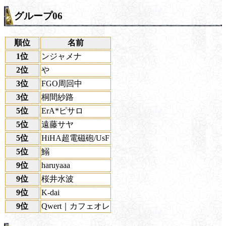
グループ06
順位
名前
1位
ンジャメナ
2位
や
3位
FGO周回中
3位
桐間紗路
5位
ErA*ピサロ
5位
遠藤サヤ
5位
HiHA超電磁砲/UsF
5位
鰯
9位
haruyaaa
9位
桜井水波
9位
K-dai
9位
Qwert｜カフェオレ