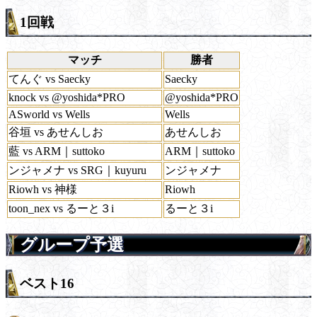
1回戦
マッチ
勝者
てんぐ vs Saecky
Saecky
knock vs @yoshida*PRO
@yoshida*PRO
ASworld vs Wells
Wells
谷垣 vs あせんしお
あせんしお
藍 vs ARM｜suttoko
ARM｜suttoko
ンジャメナ vs SRG｜kuyuru
ンジャメナ
Riowh vs 神様
Riowh
toon_nex vs るーと３i
るーと３i
グループ予選
ベスト16