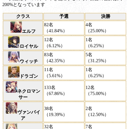
200%となっています
クラス
予選
決勝
82名
4名
（41.84%）
（25.00%）
エルフ
12名
1名
（6.12%）
（6.25%）
ロイヤル
83名
5名
（42.35%）
（31.25%）
ウィッチ
11名
1名
（5.61%）
（6.25%）
ドラゴン
133名
12名
ネクロマン
（67.86%）
（75.00%）
サー
38名
2名
ヴァンパイ
（19.39%）
（12.50%）
ア
32名
7名