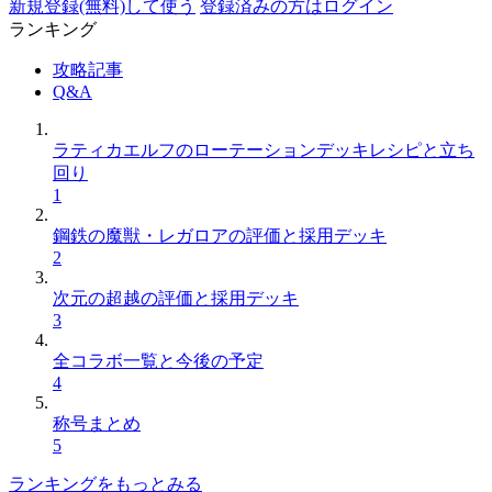
新規登録(無料)して使う
登録済みの方はログイン
ランキング
攻略記事
Q&A
ラティカエルフのローテーションデッキレシピと立ち
回り
1
鋼鉄の魔獣・レガロアの評価と採用デッキ
2
次元の超越の評価と採用デッキ
3
全コラボ一覧と今後の予定
4
称号まとめ
5
ランキングをもっとみる