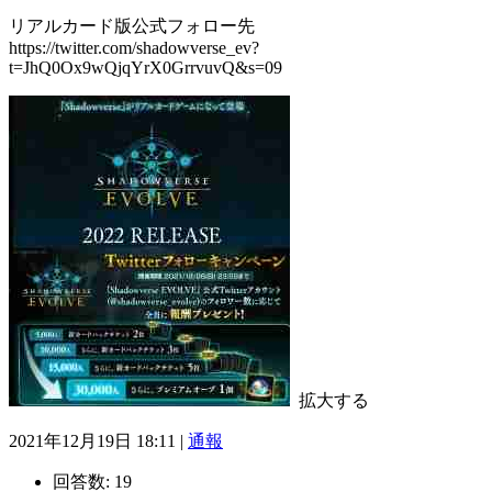
リアルカード版公式フォロー先
https://twitter.com/shadowverse_ev?
t=JhQ0Ox9wQjqYrX0GrrvuvQ&s=09
拡大する
2021年12月19日 18:11 |
通報
回答数:
19