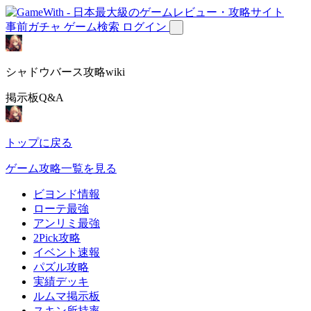
事前ガチャ
ゲーム検索
ログイン
シャドウバース攻略wiki
掲示板Q&A
トップに戻る
ゲーム攻略一覧を見る
ビヨンド情報
ローテ最強
アンリミ最強
2Pick攻略
イベント速報
パズル攻略
実績デッキ
ルムマ掲示板
スキン所持率