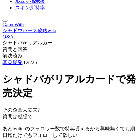
ルムマ掲示板
スキン所持率
GameWith
シャドウバース攻略wiki
Q&A
シャドバがリアルカー...
質問と回答
解決済み
耳朶爆発
Lv225
シャドバがリアルカードで発
売決定
その企画大丈夫?
質問は感想で
あとtwitterのフォロワー数で特典貰えるから興味無くても期
日迄だけでもフォローして欲しい