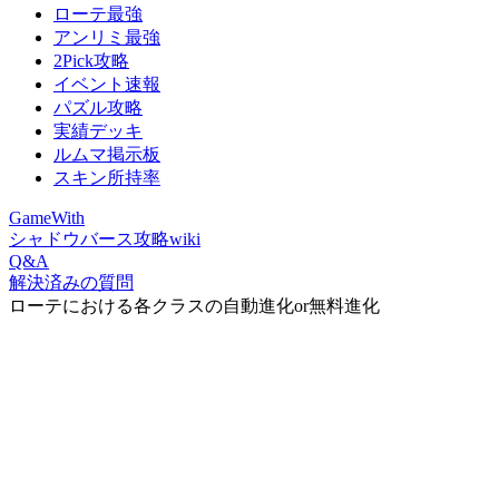
ローテ最強
アンリミ最強
2Pick攻略
イベント速報
パズル攻略
実績デッキ
ルムマ掲示板
スキン所持率
GameWith
シャドウバース攻略wiki
Q&A
解決済みの質問
ローテにおける各クラスの自動進化or無料進化