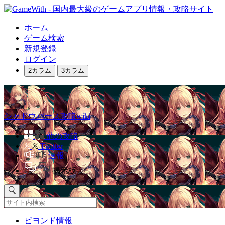
ホーム
ゲーム検索
新規登録
ログイン
2カラム
3カラム
シャドウバース攻略wiki
他の攻略
Twitter
速報
掲示板
ビヨンド情報