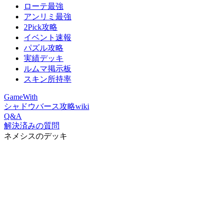
ローテ最強
アンリミ最強
2Pick攻略
イベント速報
パズル攻略
実績デッキ
ルムマ掲示板
スキン所持率
GameWith
シャドウバース攻略wiki
Q&A
解決済みの質問
ネメシスのデッキ