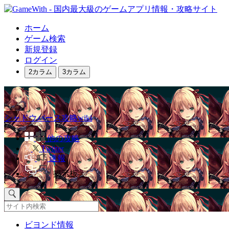
ホーム
ゲーム検索
新規登録
ログイン
2カラム
3カラム
シャドウバース攻略wiki
他の攻略
Twitter
速報
掲示板
ビヨンド情報