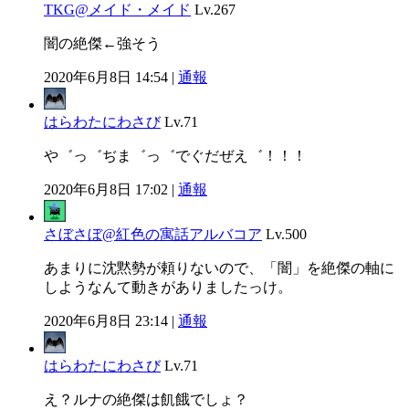
TKG@メイド・メイド
Lv.267
闇の絶傑←強そう
2020年6月8日 14:54 |
通報
はらわたにわさび
Lv.71
や゛っ゛ぢま゛っ゛でぐだぜえ゛！！！
2020年6月8日 17:02 |
通報
さぼさぼ@紅色の寓話アルバコア
Lv.500
あまりに沈黙勢が頼りないので、「闇」を絶傑の軸に
しようなんて動きがありましたっけ。
2020年6月8日 23:14 |
通報
はらわたにわさび
Lv.71
え？ルナの絶傑は飢餓でしょ？