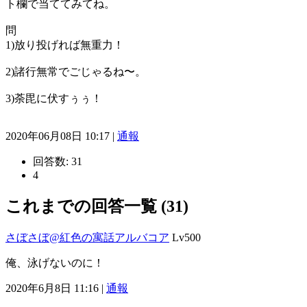
ト欄で当ててみてね。
問
1)放り投げれば無重力！
2)諸行無常でごじゃるね〜。
3)荼毘に伏すぅぅ！
2020年06月08日 10:17 |
通報
回答数:
31
4
これまでの回答一覧 (31)
さぼさぼ@紅色の寓話アルバコア
Lv500
俺、泳げないのに！
2020年6月8日 11:16 |
通報