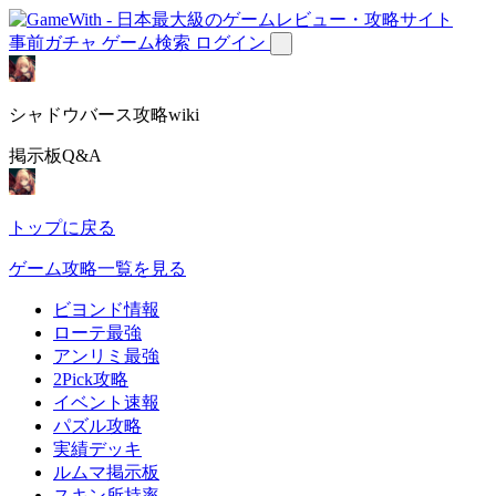
事前ガチャ
ゲーム検索
ログイン
シャドウバース攻略wiki
掲示板Q&A
トップに戻る
ゲーム攻略一覧を見る
ビヨンド情報
ローテ最強
アンリミ最強
2Pick攻略
イベント速報
パズル攻略
実績デッキ
ルムマ掲示板
スキン所持率