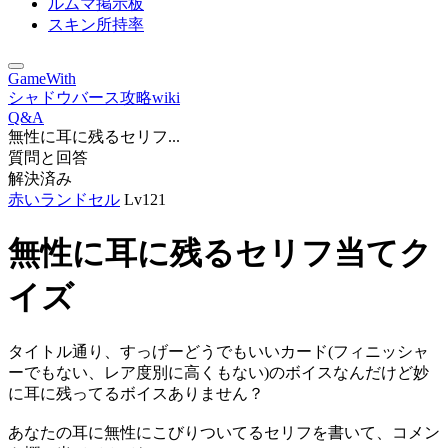
ルムマ掲示板
スキン所持率
GameWith
シャドウバース攻略wiki
Q&A
無性に耳に残るセリフ...
質問と回答
解決済み
赤いランドセル
Lv121
無性に耳に残るセリフ当てク
イズ
タイトル通り、すっげーどうでもいいカード(フィニッシャ
ーでもない、レア度別に高くもない)のボイスなんだけど妙
に耳に残ってるボイスありません？
あなたの耳に無性にこびりついてるセリフを書いて、コメン