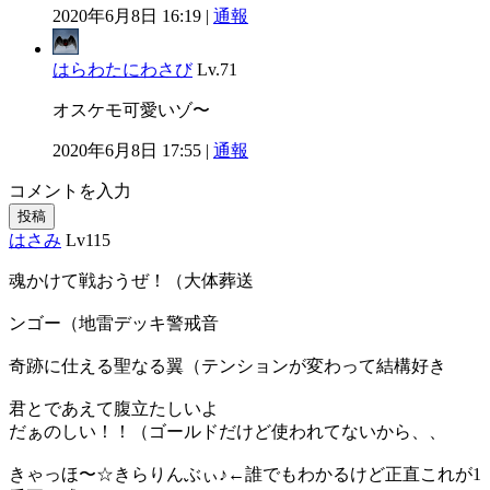
2020年6月8日 16:19 |
通報
はらわたにわさび
Lv.71
オスケモ可愛いゾ〜
2020年6月8日 17:55 |
通報
コメントを入力
投稿
はさみ
Lv115
魂かけて戦おうぜ！（大体葬送
ンゴー（地雷デッキ警戒音
奇跡に仕える聖なる翼（テンションが変わって結構好き
君とであえて腹立たしいよ
だぁのしい！！（ゴールドだけど使われてないから、、
きゃっほ〜☆きらりんぶぃ♪←誰でもわかるけど正直これが1