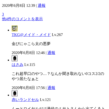
2020年6月8日 12:39 |
通報
3
他4件のコメントを表示
TKG@メイド・メイド
Lv.267
金ぴにゃこら太の悪夢
2020年6月8日 12:46 |
通報
はさみ
Lv.115
これ超早口のやつ…？なんか聞き取れない0コス2/2の
やつ居たなぁと
2020年6月8日 17:56 |
通報
赤いランドセル
Lv.121
んーとロイヤル4/1/1潜伏のミサトさんから出てくるト