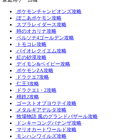
ポケモンチャンピオンズ攻略
ぽこあポケモン攻略
スプラレイダース攻略
時のオカリナ攻略
ペルソナ4ゴールデン攻略
トモコレ攻略
バイオレクイエム攻略
紅の砂漠攻略
デイモン&ベイビー攻略
ポケモンZA攻略
ドラクエ7攻略
仁王3攻略
ドラクエ1・2攻略
桃鉄2攻略
ゴーストオブヨウテイ攻略
メタルギアデルタ攻略
牧場物語 風のグランドバザール攻略
ドンキーコングバナンザ攻略
マリオカートワールド攻略
モンハンワイルズ攻略