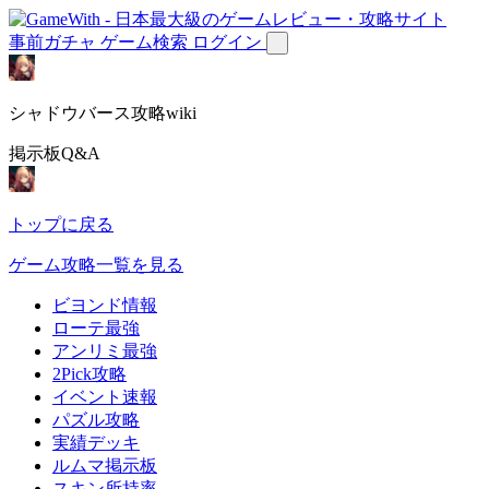
事前ガチャ
ゲーム検索
ログイン
シャドウバース攻略wiki
掲示板Q&A
トップに戻る
ゲーム攻略一覧を見る
ビヨンド情報
ローテ最強
アンリミ最強
2Pick攻略
イベント速報
パズル攻略
実績デッキ
ルムマ掲示板
スキン所持率