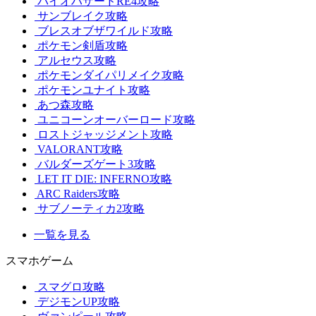
バイオハザードRE4攻略
サンブレイク攻略
ブレスオブザワイルド攻略
ポケモン剣盾攻略
アルセウス攻略
ポケモンダイパリメイク攻略
ポケモンユナイト攻略
あつ森攻略
ユニコーンオーバーロード攻略
ロストジャッジメント攻略
VALORANT攻略
バルダーズゲート3攻略
LET IT DIE: INFERNO攻略
ARC Raiders攻略
サブノーティカ2攻略
一覧を見る
スマホゲーム
スマグロ攻略
デジモンUP攻略