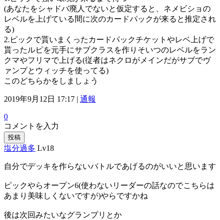
(あなたをシャドバ廃人でないと仮定すると、ネメビショの
レベルを上げている間に次のカードパックが来ると推定され
る)
2.ピックで貰いまくったカードパックチケットやレベ上げで
貰ったルピを元手にサブクラスを作りそいつのレベルをラン
クマやフリマで上げる(従者はネクロがメインだがサブでヴ
ァンプとウィッチを使ってる)
このどちらかをしましょう
2019年9月12日 17:17 |
通報
0
コメントを入力
投稿
塩分過多
Lv18
自分でデッキを作らないバトルであげるのがいいと思います
ピックやらオープン6(使わないリーダーの話なのでこちらは
あまり美味しくないですが)やらですかね
後は次回みたいなグランプリとか