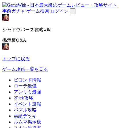
事前ガチャ
ゲーム検索
ログイン
シャドウバース攻略wiki
掲示板Q&A
トップに戻る
ゲーム攻略一覧を見る
ビヨンド情報
ローテ最強
アンリミ最強
2Pick攻略
イベント速報
パズル攻略
実績デッキ
ルムマ掲示板
スキン所持率