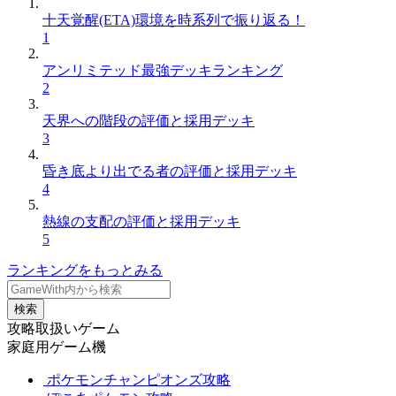
十天覚醒(ETA)環境を時系列で振り返る！
1
アンリミテッド最強デッキランキング
2
天界への階段の評価と採用デッキ
3
昏き底より出でる者の評価と採用デッキ
4
熱線の支配の評価と採用デッキ
5
ランキングをもっとみる
検索
攻略取扱いゲーム
家庭用ゲーム機
ポケモンチャンピオンズ攻略