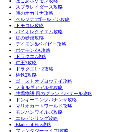
ぽこあポケモン攻略
スプラレイダース攻略
時のオカリナ攻略
ペルソナ4ゴールデン攻略
トモコレ攻略
バイオレクイエム攻略
紅の砂漠攻略
デイモン&ベイビー攻略
ポケモンZA攻略
ドラクエ7攻略
仁王3攻略
ドラクエ1・2攻略
桃鉄2攻略
ゴーストオブヨウテイ攻略
メタルギアデルタ攻略
牧場物語 風のグランドバザール攻略
ドンキーコングバナンザ攻略
マリオカートワールド攻略
モンハンワイルズ攻略
エルデンリング攻略
Blades of Fire攻略
ファンタジーライフi攻略