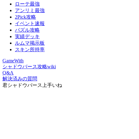
ローテ最強
アンリミ最強
2Pick攻略
イベント速報
パズル攻略
実績デッキ
ルムマ掲示板
スキン所持率
GameWith
シャドウバース攻略wiki
Q&A
解決済みの質問
君シャドウバース上手いね