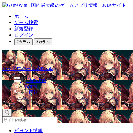
ホーム
ゲーム検索
新規登録
ログイン
2カラム
3カラム
シャドウバース攻略wiki
他の攻略
Twitter
速報
掲示板
ビヨンド情報