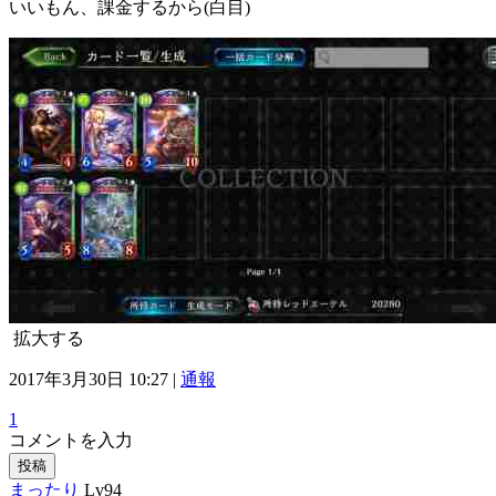
いいもん、課金するから(白目)
拡大する
2017年3月30日 10:27 |
通報
1
コメントを入力
投稿
まったり
Lv94