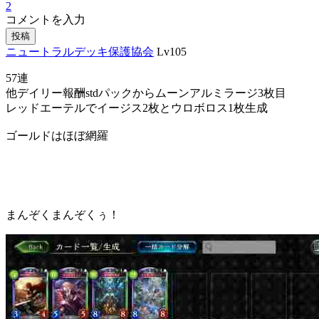
2
コメントを入力
投稿
ニュートラルデッキ保護協会
Lv105
57連
他デイリー報酬stdパックからムーンアルミラージ3枚目
レッドエーテルでイージス2枚とウロボロス1枚生成
ゴールドはほぼ網羅
まんぞくまんぞくぅ！