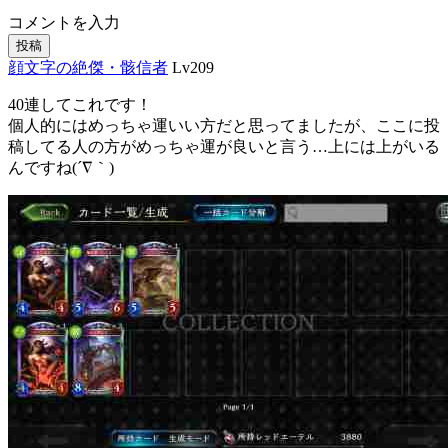
コメントを入力
投稿
顔文字の絶傑・骸信者
Lv209
40連してこれです！
個人的にはめっちゃ運いい方だと思ってましたが、ここに投
稿してる人の方がめっちゃ運が良いと言う…上には上がいる
んですね(´∇｀)