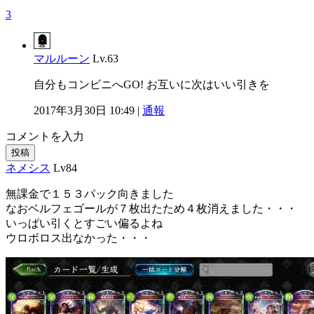
3
マルルーン
Lv.63
自分もコンビニへGO! お互いに次はいい引きを
2017年3月30日 10:49 |
通報
コメントを入力
投稿
ネメシス
Lv84
無課金で１５３パック向きました
なおベルフェゴールが７枚出たため４枚消えました・・・
いっぱい引くとすごい偏るよね
ウロボロス出なかった・・・