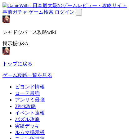
事前ガチャ
ゲーム検索
ログイン
シャドウバース攻略wiki
掲示板Q&A
トップに戻る
ゲーム攻略一覧を見る
ビヨンド情報
ローテ最強
アンリミ最強
2Pick攻略
イベント速報
パズル攻略
実績デッキ
ルムマ掲示板
スキン所持率