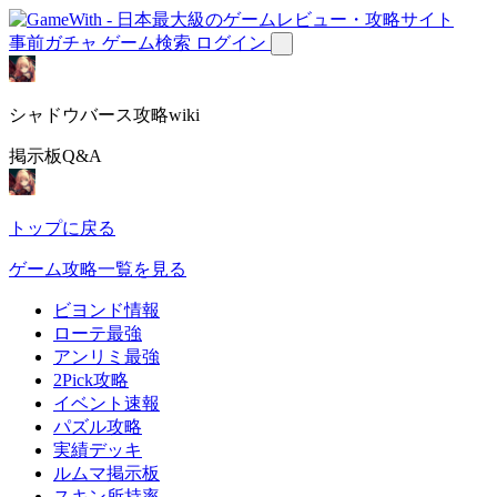
事前ガチャ
ゲーム検索
ログイン
シャドウバース攻略wiki
掲示板Q&A
トップに戻る
ゲーム攻略一覧を見る
ビヨンド情報
ローテ最強
アンリミ最強
2Pick攻略
イベント速報
パズル攻略
実績デッキ
ルムマ掲示板
スキン所持率