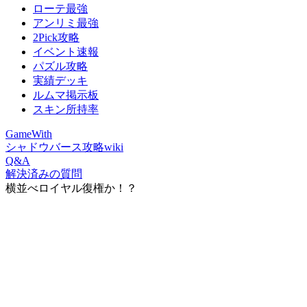
ローテ最強
アンリミ最強
2Pick攻略
イベント速報
パズル攻略
実績デッキ
ルムマ掲示板
スキン所持率
GameWith
シャドウバース攻略wiki
Q&A
解決済みの質問
横並べロイヤル復権か！？