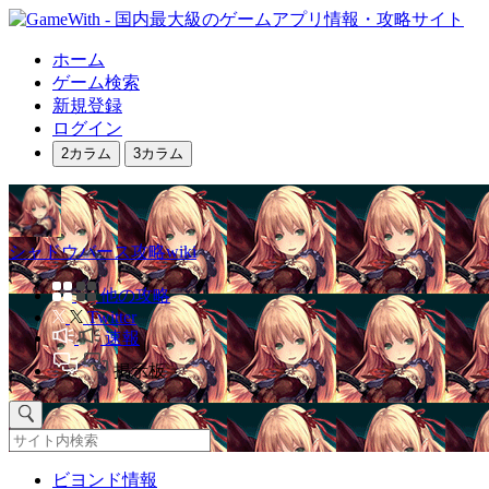
ホーム
ゲーム検索
新規登録
ログイン
2カラム
3カラム
シャドウバース攻略wiki
他の攻略
Twitter
速報
掲示板
ビヨンド情報