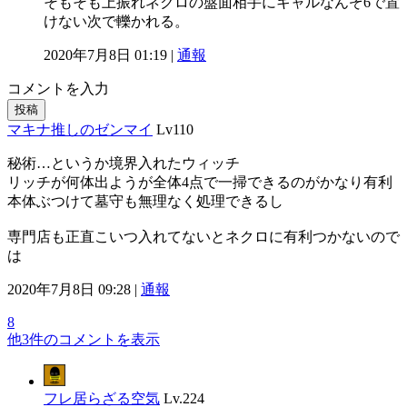
そもそも上振れネクロの盤面相手にキャルなんぞ6で置
けない次で轢かれる。
2020年7月8日 01:19 |
通報
コメントを入力
投稿
マキナ推しのゼンマイ
Lv110
秘術…というか境界入れたウィッチ
リッチが何体出ようが全体4点で一掃できるのがかなり有利
本体ぶつけて墓守も無理なく処理できるし
専門店も正直こいつ入れてないとネクロに有利つかないので
は
2020年7月8日 09:28 |
通報
8
他3件のコメントを表示
フレ居らざる空気
Lv.224