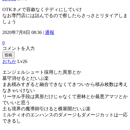
OTKネメで容赦なくテディにしていけ
なお専門店には詰んでるので察したらさっさとリタイアしま
しょう
2020年7月8日 08:36 |
通報
0
コメントを入力
投稿
おちか
Lv26
エンジェルシュート採用した異形とか
墓守消せるとだいぶ楽
まあ積みすぎると融合できなくてきついから積み枚数は考え
なきゃいけない
リーサル手段は異形だけじゃなくて密林とか最悪アマツとか
でいいと思う
土も境界の魔導師引けると横展開だいぶ楽
ミルティオのエンハンスのダメージもダメージカットは一応
できるし