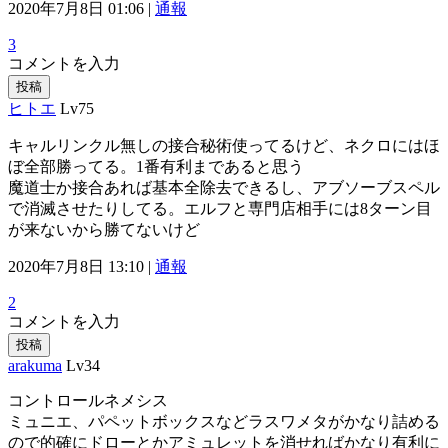
2020年7月8日 01:06 |
通報
3
コメントを入力
投稿
ヒトエ
Lv75
キャルリンクル無しの接合秘術使ってるけど、ネクロにはほ
ぼ全部勝ってる。1番有利まであると思う
魔道士か接合あれば基本全除去できるし、アブソーブスペル
で消滅させたりしてる。エルフと専門店相手には8ターン目
が来ないから勝てないけど
2020年7月8日 13:10 |
通報
2
コメントを入力
投稿
arakuma
Lv34
コントロールネメシス
ミュニエ、パペットボックスなどラスワメタがかなり詰める
ので的確にドローとかアミュレットを消せればかなり有利に