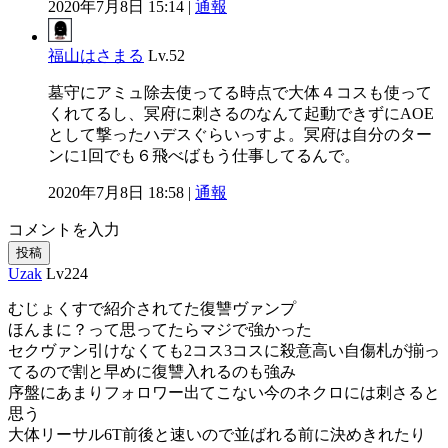
2020年7月8日 15:14 |
通報
福山はさまる
Lv.52
墓守にアミュ除去使ってる時点で大体４コスも使って
くれてるし、冥府に刺さるのなんて起動できずにAOE
として撃ったハデスぐらいっすよ。冥府は自分のター
ンに1回でも６飛べばもう仕事してるんで。
2020年7月8日 18:58 |
通報
コメントを入力
投稿
Uzak
Lv224
むじょくすで紹介されてた復讐ヴァンプ
ほんまに？って思ってたらマジで強かった
セクヴァン引けなくても2コス3コスに殺意高い自傷札が揃っ
てるので割と早めに復讐入れるのも強み
序盤にあまりフォロワー出てこない今のネクロには刺さると
思う
大体リーサル6T前後と速いので並ばれる前に決めきれたり