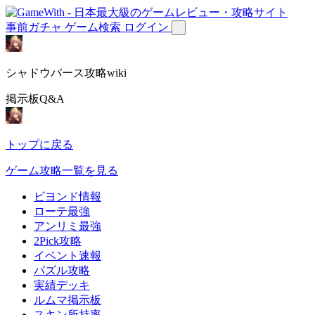
事前ガチャ
ゲーム検索
ログイン
シャドウバース攻略wiki
掲示板Q&A
トップに戻る
ゲーム攻略一覧を見る
ビヨンド情報
ローテ最強
アンリミ最強
2Pick攻略
イベント速報
パズル攻略
実績デッキ
ルムマ掲示板
スキン所持率