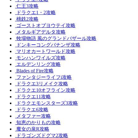
仁王3攻略
ドラクエ1・2攻略
桃鉄2攻略
ゴーストオブヨウテイ攻略
メタルギアデルタ攻略
牧場物語 風のグランドバザール攻略
ドンキーコングバナンザ攻略
マリオカートワールド攻略
モンハンワイルズ攻略
エルデンリング攻略
Blades of Fire攻略
ファンタジーライフi攻略
ドラクエ3リメイク攻略
ドラクエ10オフライン攻略
ドラクエ11攻略
ドラクエモンスターズ3攻略
ドラクエ6攻略
メタファー攻略
知恵のかりもの攻略
魔女の泉R攻略
ドラゴンズドグマ2攻略