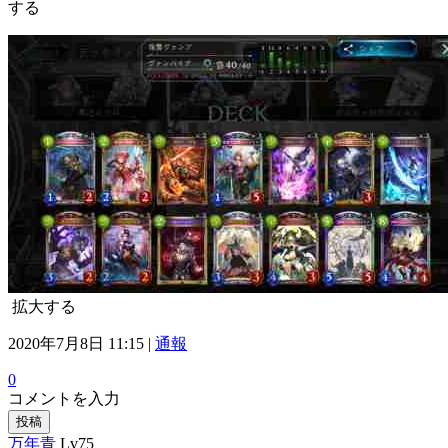
する
拡大する
2020年7月8日 11:15 |
通報
0
コメントを入力
投稿
万年青
Lv75