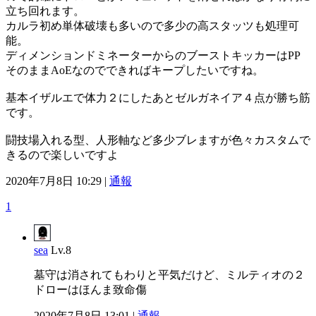
立ち回れます。
カルラ初め単体破壊も多いので多少の高スタッツも処理可
能。
ディメンションドミネーターからのブーストキッカーはPP
そのままAoEなのでできればキープしたいですね。
基本イザルエで体力２にしたあとゼルガネイア４点が勝ち筋
です。
闘技場入れる型、人形軸など多少ブレますが色々カスタムで
きるので楽しいですよ
2020年7月8日 10:29 |
通報
1
sea
Lv.8
墓守は消されてもわりと平気だけど、ミルティオの２
ドローはほんま致命傷
2020年7月8日 13:01 |
通報