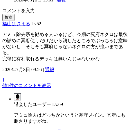
コメントを入力
投稿
福山はさまる
Lv52
アミュ除去系を勧める人いるけど、今期の冥府ネクロは最後
の詰めに冥府使うだけだから消したところでぶっちゃけ意味
がないし、そもそも冥府じゃないネクロの方が強いまであ
る。
完璧に有利取れるデッキは無いんじゃないかな
2020年7月8日 09:56 |
通報
1
他1件のコメントを表示
退会したユーザー
Lv.69
アミュ除去はどっちかというと墓守メイン。冥府にも
刺さりますがね。