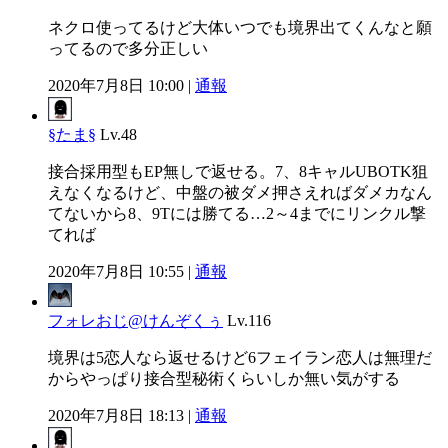
ネクロ使ってるけど大体いつでも境界出てくんなと願
ってるので多分正しい
2020年7月8日 10:00 |
通報
§たま§
Lv.48
接合採用型もEP無しで返せる。7、8キャルUBOTK狙
えなくなるけど、中盤の被ダメ押さえればダメカなん
てないから8、9Tには勝てる…2～4までにリンクル撃
てれば
2020年7月8日 10:55 |
通報
フォレおじ@けんぞくぅ
Lv.116
境界は5恋人なら返せるけど6フェイラン恋人は無理だ
からやっぱり接合型秘術くらいしか無い気がする
2020年7月8日 18:13 |
通報