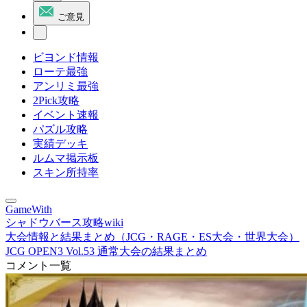
ご意見
ビヨンド情報
ローテ最強
アンリミ最強
2Pick攻略
イベント速報
パズル攻略
実績デッキ
ルムマ掲示板
スキン所持率
GameWith
シャドウバース攻略wiki
大会情報と結果まとめ（JCG・RAGE・ES大会・世界大会）
JCG OPEN3 Vol.53 通常大会の結果まとめ
コメント一覧