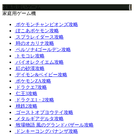
攻略取扱いゲーム
家庭用ゲーム機
ポケモンチャンピオンズ攻略
ぽこあポケモン攻略
スプラレイダース攻略
時のオカリナ攻略
ペルソナ4ゴールデン攻略
トモコレ攻略
バイオレクイエム攻略
紅の砂漠攻略
デイモン&ベイビー攻略
ポケモンZA攻略
ドラクエ7攻略
仁王3攻略
ドラクエ1・2攻略
桃鉄2攻略
ゴーストオブヨウテイ攻略
メタルギアデルタ攻略
牧場物語 風のグランドバザール攻略
ドンキーコングバナンザ攻略