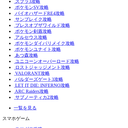
スプラ3攻略
ポケモンSV攻略
バイオハザードRE4攻略
サンブレイク攻略
ブレスオブザワイルド攻略
ポケモン剣盾攻略
アルセウス攻略
ポケモンダイパリメイク攻略
ポケモンユナイト攻略
あつ森攻略
ユニコーンオーバーロード攻略
ロストジャッジメント攻略
VALORANT攻略
バルダーズゲート3攻略
LET IT DIE: INFERNO攻略
ARC Raiders攻略
サブノーティカ2攻略
一覧を見る
スマホゲーム