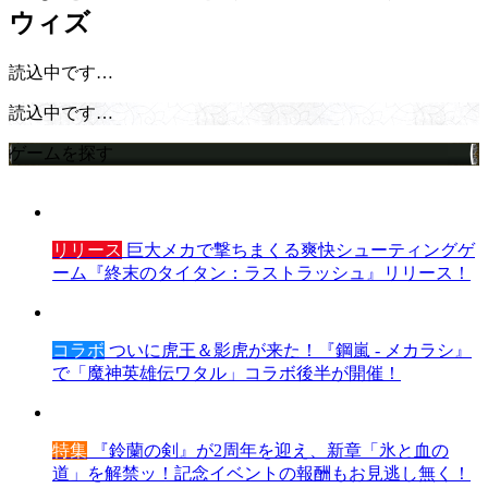
ウィズ
読込中です…
読込中です…
ゲームを探す
リリース
巨大メカで撃ちまくる爽快シューティングゲ
ーム『終末のタイタン：ラストラッシュ』リリース！
コラボ
ついに虎王＆影虎が来た！『鋼嵐 - メカラシ』
で「魔神英雄伝ワタル」コラボ後半が開催！
特集
『鈴蘭の剣』が2周年を迎え、新章「氷と血の
道」を解禁ッ！記念イベントの報酬もお見逃し無く！