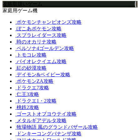
攻略取扱いゲーム
家庭用ゲーム機
ポケモンチャンピオンズ攻略
ぽこあポケモン攻略
スプラレイダース攻略
時のオカリナ攻略
ペルソナ4ゴールデン攻略
トモコレ攻略
バイオレクイエム攻略
紅の砂漠攻略
デイモン&ベイビー攻略
ポケモンZA攻略
ドラクエ7攻略
仁王3攻略
ドラクエ1・2攻略
桃鉄2攻略
ゴーストオブヨウテイ攻略
メタルギアデルタ攻略
牧場物語 風のグランドバザール攻略
ドンキーコングバナンザ攻略