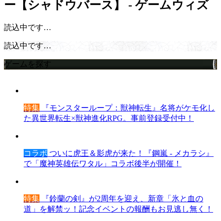
ー【シャドウバース】 - ゲームウィズ
読込中です…
読込中です…
ゲームを探す
特集
『モンスターループ：獣神転生』名将がケモ化し
た異世界転生×獣神進化RPG。事前登録受付中！
コラボ
ついに虎王＆影虎が来た！『鋼嵐 - メカラシ』
で「魔神英雄伝ワタル」コラボ後半が開催！
特集
『鈴蘭の剣』が2周年を迎え、新章「氷と血の
道」を解禁ッ！記念イベントの報酬もお見逃し無く！