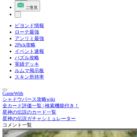
ご意見
ビヨンド情報
ローテ最強
アンリミ最強
2Pick攻略
イベント速報
パズル攻略
実績デッキ
ルムマ掲示板
スキン所持率
GameWith
シャドウバース攻略wiki
全カード評価一覧 | 検索機能付き！
星神の伝説のカード一覧
星神の伝説ガチャシミュレーター
コメント一覧