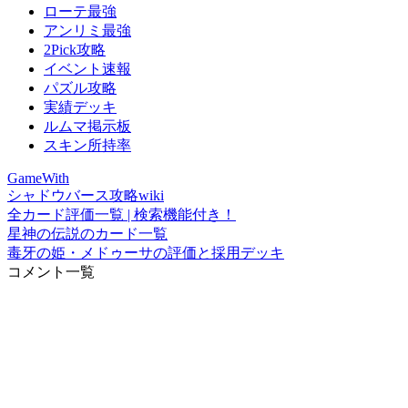
ローテ最強
アンリミ最強
2Pick攻略
イベント速報
パズル攻略
実績デッキ
ルムマ掲示板
スキン所持率
GameWith
シャドウバース攻略wiki
全カード評価一覧 | 検索機能付き！
星神の伝説のカード一覧
毒牙の姫・メドゥーサの評価と採用デッキ
コメント一覧