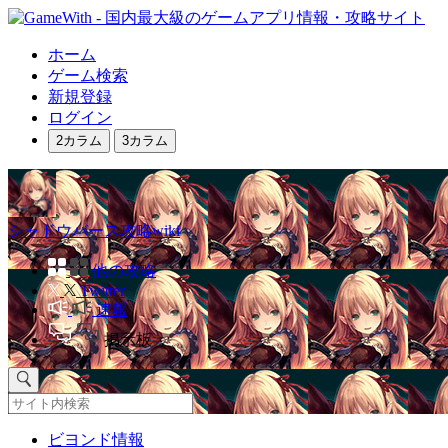
ホーム
ゲーム検索
新規登録
ログイン
2カラム
3カラム
シャドウバース攻略wiki
他の攻略
Twitter
速報
掲示板
ビヨンド情報