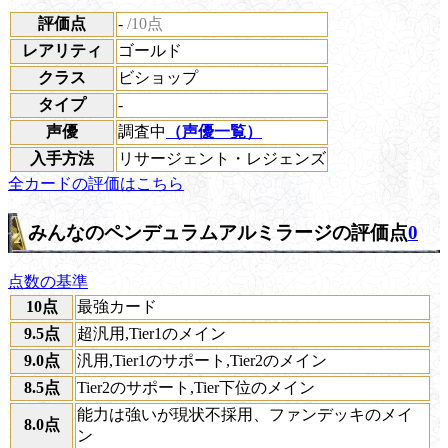
評価点
-
/10点
レアリティ
ゴールド
クラス
ビショップ
タイプ
-
声優
調査中
（声優一覧）
入手方法
リサージェント・レジェンズ
全カードの評価はこちら
みんなのペンデュラムアルミラージの評価点
0
点数の基準
10点
最強カード
9.5点
超汎用,Tier1のメイン
9.0点
汎用,Tier1のサポート,Tier2のメイン
8.5点
Tier2のサポート,Tier下位のメイン
能力は強いが現状不採用、ファンデッキのメイ
8.0点
ン