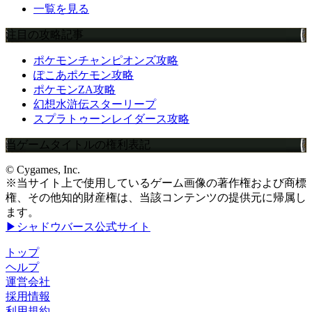
一覧を見る
注目の攻略記事
ポケモンチャンピオンズ攻略
ぽこあポケモン攻略
ポケモンZA攻略
幻想水滸伝スターリープ
スプラトゥーンレイダース攻略
当ゲームタイトルの権利表記
© Cygames, Inc.
※当サイト上で使用しているゲーム画像の著作権および商標
権、その他知的財産権は、当該コンテンツの提供元に帰属し
ます。
▶シャドウバース公式サイト
トップ
ヘルプ
運営会社
採用情報
利用規約