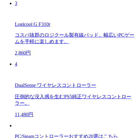
3
Logicool G F310r
コスパ抜群のロジクール製有線パッド。幅広いPCゲー
ムを手軽に楽しめます。
2,860円
4
DualSense ワイヤレスコントローラー
圧倒的な没入感を生むPS5純正ワイヤレスコントロー
ラー。
11,480円
PC/Steamコントローラーおすすめ20選はこちら