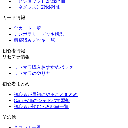
【ビショップ】2Pick評価
【ネメシス】2Pick評価
カード情報
全カード一覧
テンポラリーデッキ解説
構築済みデッキ一覧
初心者情報
リセマラ情報
リセマラ購入おすすめパック
リセマラのやり方
初心者まとめ
初心者が最初にやることまとめ
GameWithのシャドバ学習塾
初心者が読むべき記事一覧
その他
全コラボ一覧