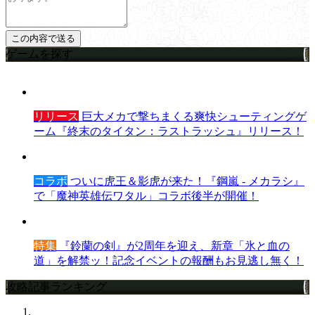
ゲームを探す
リリース
巨大メカで撃ちまくる爽快シューティングゲ
ーム『終末のタイタン：ラストラッシュ』リリース！
コラボ
ついに虎王＆影虎が来た！『鋼嵐 - メカラシ』
で「魔神英雄伝ワタル」コラボ後半が開催！
特集
『鈴蘭の剣』が2周年を迎え、新章「氷と血の
道」を解禁ッ！記念イベントの報酬もお見逃し無く！
攻略記事ランキング