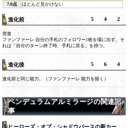
7.0点
ほとんど見かけない
5
4
2
進化前
突進
ファンファーレ
自分の手札のフォロワー1枚を場に出す。そ
れは「自分のターン終了時、手札に戻る」を持つ。
5
6
4
進化後
進化前と同じ能力。（
ファンファーレ
能力を除く）
ペンデュラムアルミラージの関連記
事
ヒーローズ・オブ・シャドウバースの新カー