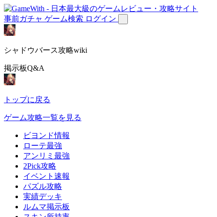
事前ガチャ
ゲーム検索
ログイン
シャドウバース攻略wiki
掲示板Q&A
トップに戻る
ゲーム攻略一覧を見る
ビヨンド情報
ローテ最強
アンリミ最強
2Pick攻略
イベント速報
パズル攻略
実績デッキ
ルムマ掲示板
スキン所持率