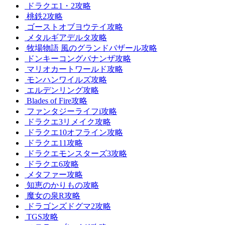
ドラクエ1・2攻略
桃鉄2攻略
ゴーストオブヨウテイ攻略
メタルギアデルタ攻略
牧場物語 風のグランドバザール攻略
ドンキーコングバナンザ攻略
マリオカートワールド攻略
モンハンワイルズ攻略
エルデンリング攻略
Blades of Fire攻略
ファンタジーライフi攻略
ドラクエ3リメイク攻略
ドラクエ10オフライン攻略
ドラクエ11攻略
ドラクエモンスターズ3攻略
ドラクエ6攻略
メタファー攻略
知恵のかりもの攻略
魔女の泉R攻略
ドラゴンズドグマ2攻略
TGS攻略