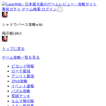
事前ガチャ
ゲーム検索
ログイン
シャドウバース攻略wiki
掲示板Q&A
トップに戻る
ゲーム攻略一覧を見る
ビヨンド情報
ローテ最強
アンリミ最強
2Pick攻略
イベント速報
パズル攻略
実績デッキ
ルムマ掲示板
スキン所持率