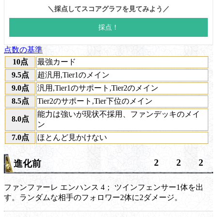
点数の基準
10点
最強カード
9.5点
超汎用,Tier1のメイン
9.0点
汎用,Tier1のサポート,Tier2のメイン
8.5点
Tier2のサポート,Tier下位のメイン
能力は強いが現状不採用、ファンデッキのメイ
8.0点
ン
7.0点
ほとんど見かけない
2
2
2
進化前
ファンファーレ
エンハンス
4； ツインフェンサー1体を出
す。ランダムな相手のフォロワー2体に2ダメージ。