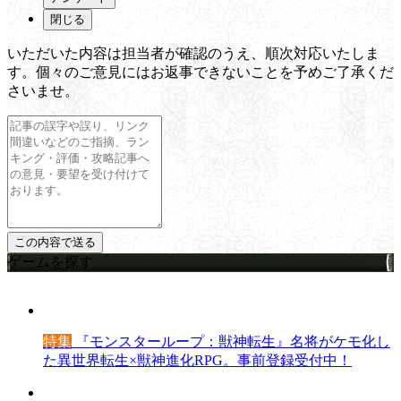
閉じる
いただいた内容は担当者が確認のうえ、順次対応いたしま
す。個々のご意見にはお返事できないことを予めご了承くだ
さいませ。
ゲームを探す
特集
『モンスターループ：獣神転生』名将がケモ化し
た異世界転生×獣神進化RPG。事前登録受付中！