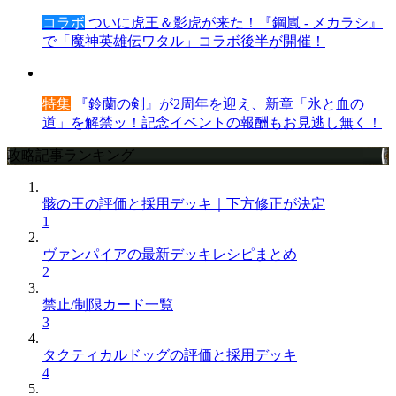
コラボ
ついに虎王＆影虎が来た！『鋼嵐 - メカラシ』
で「魔神英雄伝ワタル」コラボ後半が開催！
特集
『鈴蘭の剣』が2周年を迎え、新章「氷と血の
道」を解禁ッ！記念イベントの報酬もお見逃し無く！
攻略記事ランキング
骸の王の評価と採用デッキ｜下方修正が決定
1
ヴァンパイアの最新デッキレシピまとめ
2
禁止/制限カード一覧
3
タクティカルドッグの評価と採用デッキ
4