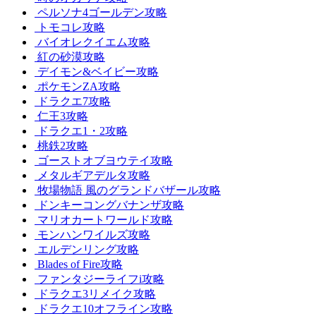
ペルソナ4ゴールデン攻略
トモコレ攻略
バイオレクイエム攻略
紅の砂漠攻略
デイモン&ベイビー攻略
ポケモンZA攻略
ドラクエ7攻略
仁王3攻略
ドラクエ1・2攻略
桃鉄2攻略
ゴーストオブヨウテイ攻略
メタルギアデルタ攻略
牧場物語 風のグランドバザール攻略
ドンキーコングバナンザ攻略
マリオカートワールド攻略
モンハンワイルズ攻略
エルデンリング攻略
Blades of Fire攻略
ファンタジーライフi攻略
ドラクエ3リメイク攻略
ドラクエ10オフライン攻略