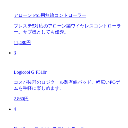
アローン PS5用無線コントローラー
プレステ5対応のアローン製ワイヤレスコントローラ
ー。サブ機としても優秀。
11,480円
3
Logicool G F310r
コスパ抜群のロジクール製有線パッド。幅広いPCゲー
ムを手軽に楽しめます。
2,860円
4