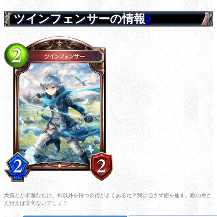
ツインフェンサーの情報
0
大義とか邪魔なだけ。剣以外を持つ余裕がよくあるね？我は通さず鎧を通す。敵の命さ
え狙えば文句ないでしょ？