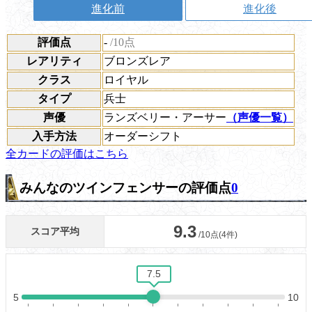
進化前
進化後
評価点
-
/10点
レアリティ
ブロンズレア
クラス
ロイヤル
タイプ
兵士
声優
ランズベリー・アーサー
（声優一覧）
入手方法
オーダーシフト
全カードの評価はこちら
みんなのツインフェンサーの評価点
0