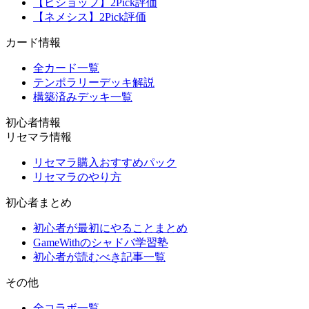
【ビショップ】2Pick評価
【ネメシス】2Pick評価
カード情報
全カード一覧
テンポラリーデッキ解説
構築済みデッキ一覧
初心者情報
リセマラ情報
リセマラ購入おすすめパック
リセマラのやり方
初心者まとめ
初心者が最初にやることまとめ
GameWithのシャドバ学習塾
初心者が読むべき記事一覧
その他
全コラボ一覧