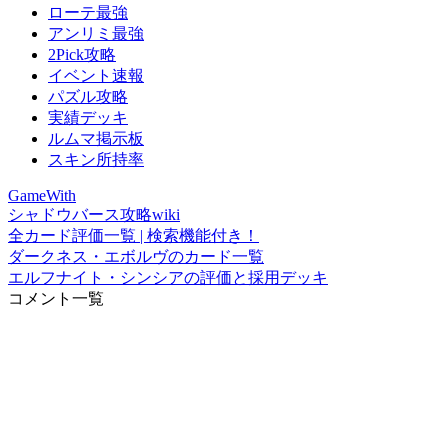
ローテ最強
アンリミ最強
2Pick攻略
イベント速報
パズル攻略
実績デッキ
ルムマ掲示板
スキン所持率
GameWith
シャドウバース攻略wiki
全カード評価一覧 | 検索機能付き！
ダークネス・エボルヴのカード一覧
エルフナイト・シンシアの評価と採用デッキ
コメント一覧