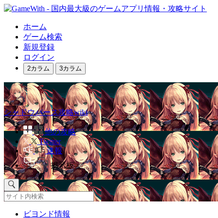
ホーム
ゲーム検索
新規登録
ログイン
2カラム
3カラム
シャドウバース攻略wiki
他の攻略
Twitter
速報
掲示板
ビヨンド情報