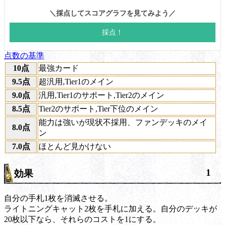
点数の基準
10点
最強カード
9.5点
超汎用,Tier1のメイン
9.0点
汎用,Tier1のサポート,Tier2のメイン
8.5点
Tier2のサポート,Tier下位のメイン
能力は強いが現状不採用、ファンデッキのメイ
8.0点
ン
7.0点
ほとんど見かけない
1
効果
自分の手札1枚を消滅させる。
ライトニングキャット2枚を手札に加える。自分のデッキが
20枚以下なら、それらのコストを1にする。