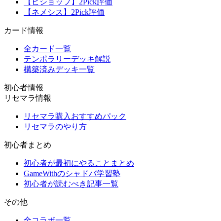
【ビショップ】2Pick評価
【ネメシス】2Pick評価
カード情報
全カード一覧
テンポラリーデッキ解説
構築済みデッキ一覧
初心者情報
リセマラ情報
リセマラ購入おすすめパック
リセマラのやり方
初心者まとめ
初心者が最初にやることまとめ
GameWithのシャドバ学習塾
初心者が読むべき記事一覧
その他
全コラボ一覧