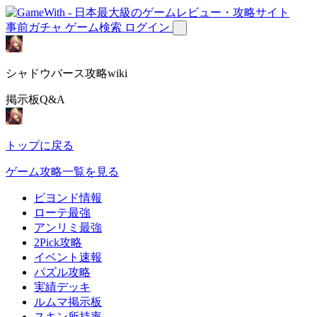
事前ガチャ
ゲーム検索
ログイン
シャドウバース攻略wiki
掲示板Q&A
トップに戻る
ゲーム攻略一覧を見る
ビヨンド情報
ローテ最強
アンリミ最強
2Pick攻略
イベント速報
パズル攻略
実績デッキ
ルムマ掲示板
スキン所持率