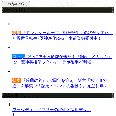
ゲームを探す
特集
『モンスターループ：獣神転生』名将がケモ化し
た異世界転生×獣神進化RPG。事前登録受付中！
コラボ
ついに虎王＆影虎が来た！『鋼嵐 - メカラシ』
で「魔神英雄伝ワタル」コラボ後半が開催！
特集
『鈴蘭の剣』が2周年を迎え、新章「氷と血の
道」を解禁ッ！記念イベントの報酬もお見逃し無く！
攻略記事ランキング
ブラッディ・メアリーの評価と採用デッキ
1