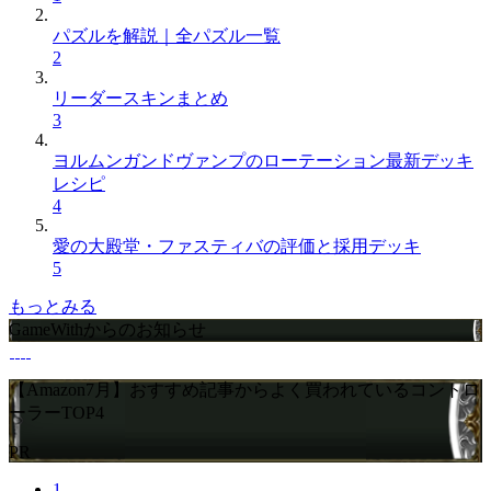
パズルを解説｜全パズル一覧
2
リーダースキンまとめ
3
ヨルムンガンドヴァンプのローテーション最新デッキ
レシピ
4
愛の大殿堂・ファスティバの評価と採用デッキ
5
もっとみる
GameWithからのお知らせ
【Amazon7月】おすすめ記事からよく買われているコントロ
ーラーTOP4
PR
1