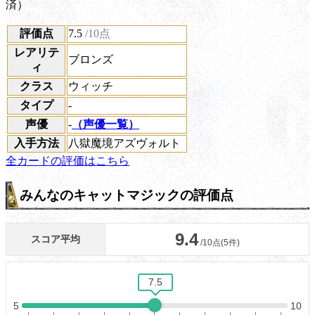
済）
評価点
7.5
/10点
レアリテ
ブロンズ
ィ
クラス
ウィッチ
タイプ
-
声優
-
（声優一覧）
入手方法
八獄魔境アズヴォルト
全カードの評価はこちら
みんなのキャットマジックの評価点