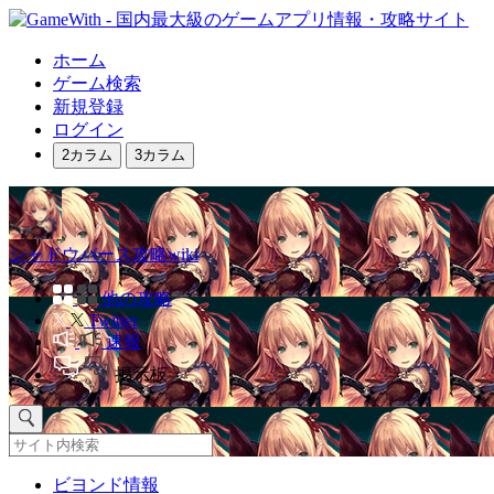
ホーム
ゲーム検索
新規登録
ログイン
2カラム
3カラム
シャドウバース攻略wiki
他の攻略
Twitter
速報
掲示板
ビヨンド情報