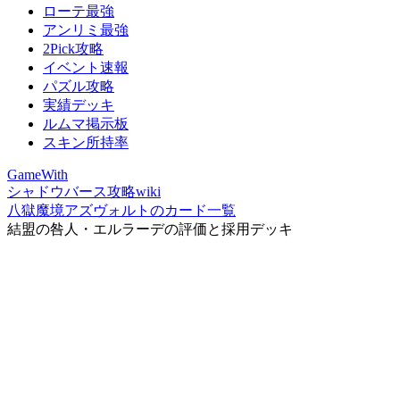
ローテ最強
アンリミ最強
2Pick攻略
イベント速報
パズル攻略
実績デッキ
ルムマ掲示板
スキン所持率
GameWith
シャドウバース攻略wiki
八獄魔境アズヴォルトのカード一覧
結盟の咎人・エルラーデの評価と採用デッキ