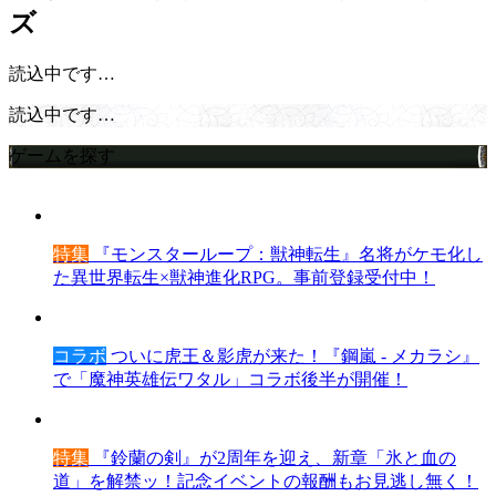
ズ
読込中です…
読込中です…
ゲームを探す
特集
『モンスターループ：獣神転生』名将がケモ化し
た異世界転生×獣神進化RPG。事前登録受付中！
コラボ
ついに虎王＆影虎が来た！『鋼嵐 - メカラシ』
で「魔神英雄伝ワタル」コラボ後半が開催！
特集
『鈴蘭の剣』が2周年を迎え、新章「氷と血の
道」を解禁ッ！記念イベントの報酬もお見逃し無く！