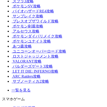
スプラ3攻略
ポケモンSV攻略
バイオハザードRE4攻略
サンブレイク攻略
ブレスオブザワイルド攻略
ポケモン剣盾攻略
アルセウス攻略
ポケモンダイパリメイク攻略
ポケモンユナイト攻略
あつ森攻略
ユニコーンオーバーロード攻略
ロストジャッジメント攻略
VALORANT攻略
バルダーズゲート3攻略
LET IT DIE: INFERNO攻略
ARC Raiders攻略
サブノーティカ2攻略
一覧を見る
スマホゲーム