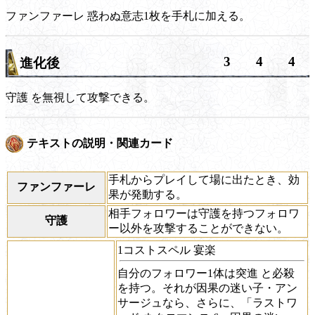
ファンファーレ
惑わぬ意志1枚を手札に加える。
3
4
4
進化後
守護
を無視して攻撃できる。
テキストの説明・関連カード
手札からプレイして場に出たとき、効
ファンファーレ
果が発動する。
相手フォロワーは守護を持つフォロワ
守護
ー以外を攻撃することができない。
1コストスペル 宴楽
自分のフォロワー1体は
突進
と
必殺
を持つ。それが因果の迷い子・アン
サージュなら、さらに、「
ラストワ