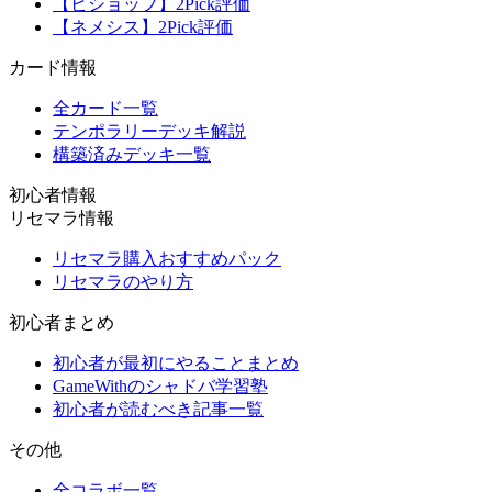
【ビショップ】2Pick評価
【ネメシス】2Pick評価
カード情報
全カード一覧
テンポラリーデッキ解説
構築済みデッキ一覧
初心者情報
リセマラ情報
リセマラ購入おすすめパック
リセマラのやり方
初心者まとめ
初心者が最初にやることまとめ
GameWithのシャドバ学習塾
初心者が読むべき記事一覧
その他
全コラボ一覧