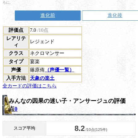
ろに。
進化前
進化後
評価点
7.0
/10点
レアリテ
レジェンド
ィ
クラス
ネクロマンサー
タイプ
宴楽
声優
篠原侑
（声優一覧）
入手方法
天象の楽土
全カードの評価はこちら
みんなの因果の迷い子・アンサージュの評価
点
0