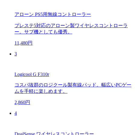
アローン PS5用無線コントローラー
プレステ5対応のアローン製ワイヤレスコントローラ
ー。サブ機としても優秀。
11,480円
3
Logicool G F310r
コスパ抜群のロジクール製有線パッド。幅広いPCゲー
ムを手軽に楽しめます。
2,860円
4
DualSense ワイヤレスコントローラー