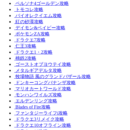
ペルソナ4ゴールデン攻略
トモコレ攻略
バイオレクイエム攻略
紅の砂漠攻略
デイモン&ベイビー攻略
ポケモンZA攻略
ドラクエ7攻略
仁王3攻略
ドラクエ1・2攻略
桃鉄2攻略
ゴーストオブヨウテイ攻略
メタルギアデルタ攻略
牧場物語 風のグランドバザール攻略
ドンキーコングバナンザ攻略
マリオカートワールド攻略
モンハンワイルズ攻略
エルデンリング攻略
Blades of Fire攻略
ファンタジーライフi攻略
ドラクエ3リメイク攻略
ドラクエ10オフライン攻略