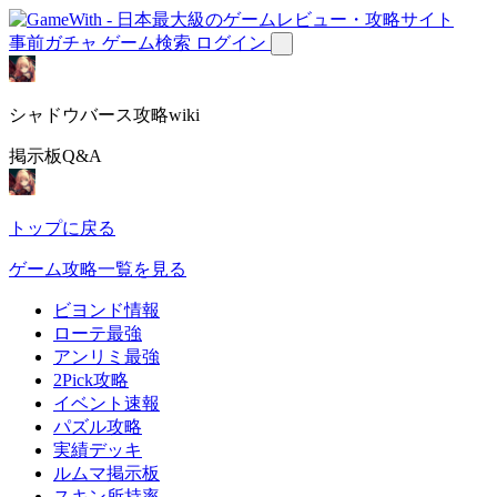
事前ガチャ
ゲーム検索
ログイン
シャドウバース攻略wiki
掲示板Q&A
トップに戻る
ゲーム攻略一覧を見る
ビヨンド情報
ローテ最強
アンリミ最強
2Pick攻略
イベント速報
パズル攻略
実績デッキ
ルムマ掲示板
スキン所持率