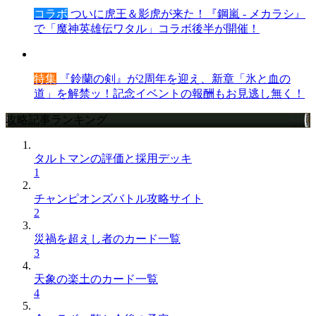
コラボ
ついに虎王＆影虎が来た！『鋼嵐 - メカラシ』
で「魔神英雄伝ワタル」コラボ後半が開催！
特集
『鈴蘭の剣』が2周年を迎え、新章「氷と血の
道」を解禁ッ！記念イベントの報酬もお見逃し無く！
攻略記事ランキング
タルトマンの評価と採用デッキ
1
チャンピオンズバトル攻略サイト
2
災禍を超えし者のカード一覧
3
天象の楽土のカード一覧
4