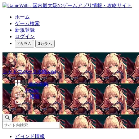
ホーム
ゲーム検索
新規登録
ログイン
2カラム
3カラム
シャドウバース攻略wiki
他の攻略
Twitter
速報
掲示板
ビヨンド情報