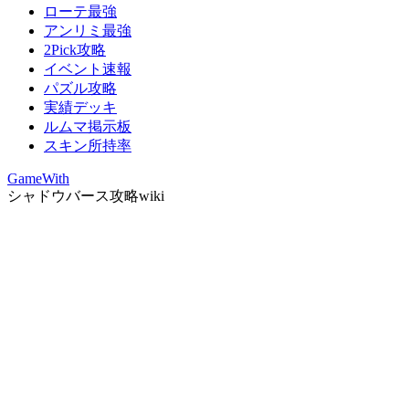
ローテ最強
アンリミ最強
2Pick攻略
イベント速報
パズル攻略
実績デッキ
ルムマ掲示板
スキン所持率
GameWith
シャドウバース攻略wiki