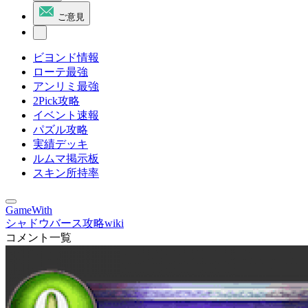
ご意見
ビヨンド情報
ローテ最強
アンリミ最強
2Pick攻略
イベント速報
パズル攻略
実績デッキ
ルムマ掲示板
スキン所持率
GameWith
シャドウバース攻略wiki
コメント一覧