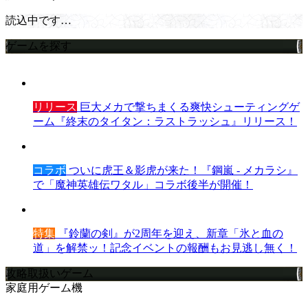
読込中です…
ゲームを探す
リリース
巨大メカで撃ちまくる爽快シューティングゲ
ーム『終末のタイタン：ラストラッシュ』リリース！
コラボ
ついに虎王＆影虎が来た！『鋼嵐 - メカラシ』
で「魔神英雄伝ワタル」コラボ後半が開催！
特集
『鈴蘭の剣』が2周年を迎え、新章「氷と血の
道」を解禁ッ！記念イベントの報酬もお見逃し無く！
攻略取扱いゲーム
家庭用ゲーム機