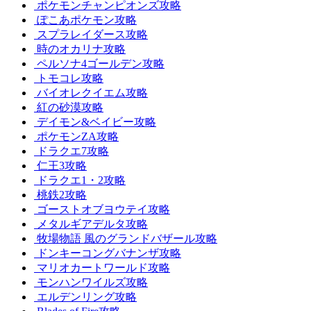
ポケモンチャンピオンズ攻略
ぽこあポケモン攻略
スプラレイダース攻略
時のオカリナ攻略
ペルソナ4ゴールデン攻略
トモコレ攻略
バイオレクイエム攻略
紅の砂漠攻略
デイモン&ベイビー攻略
ポケモンZA攻略
ドラクエ7攻略
仁王3攻略
ドラクエ1・2攻略
桃鉄2攻略
ゴーストオブヨウテイ攻略
メタルギアデルタ攻略
牧場物語 風のグランドバザール攻略
ドンキーコングバナンザ攻略
マリオカートワールド攻略
モンハンワイルズ攻略
エルデンリング攻略